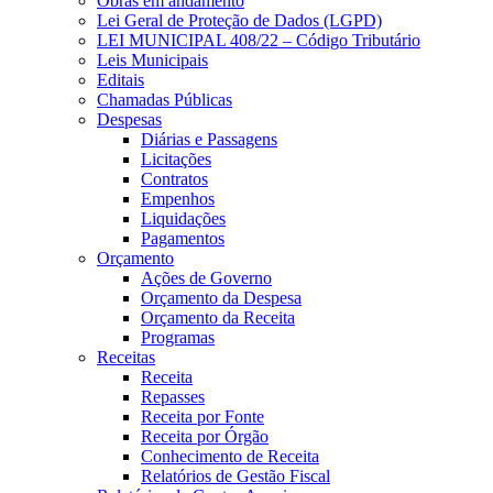
Obras em andamento
Lei Geral de Proteção de Dados (LGPD)
LEI MUNICIPAL 408/22 – Código Tributário
Leis Municipais
Editais
Chamadas Públicas
Despesas
Diárias e Passagens
Licitações
Contratos
Empenhos
Liquidações
Pagamentos
Orçamento
Ações de Governo
Orçamento da Despesa
Orçamento da Receita
Programas
Receitas
Receita
Repasses
Receita por Fonte
Receita por Órgão
Conhecimento de Receita
Relatórios de Gestão Fiscal