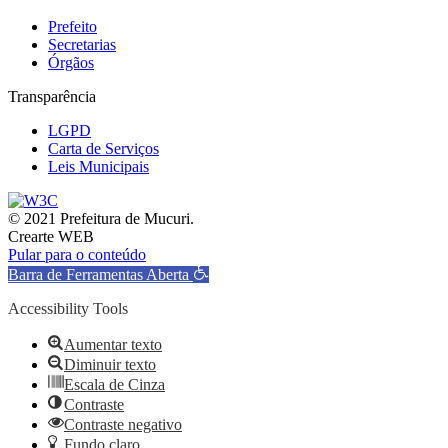
Prefeito
Secretarias
Órgãos
Transparência
LGPD
Carta de Serviços
Leis Municipais
© 2021 Prefeitura de Mucuri.
Crearte WEB
Pular para o conteúdo
Barra de Ferramentas Aberta
Accessibility Tools
Aumentar texto
Diminuir texto
Escala de Cinza
Contraste
Contraste negativo
Fundo claro