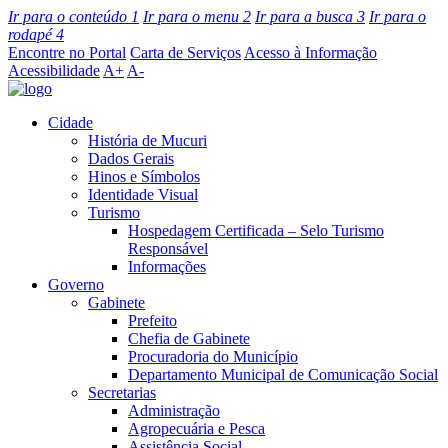
Ir para o conteúdo
1
Ir para o menu
2
Ir para a busca
3
Ir para o
rodapé
4
Encontre no Portal
Carta de Serviços
Acesso à Informação
Acessibilidade
A+
A-
Cidade
História de Mucuri
Dados Gerais
Hinos e Símbolos
Identidade Visual
Turismo
Hospedagem Certificada – Selo Turismo
Responsável
Informações
Governo
Gabinete
Prefeito
Chefia de Gabinete
Procuradoria do Município
Departamento Municipal de Comunicação Social
Secretarias
Administração
Agropecuária e Pesca
Assistência Social