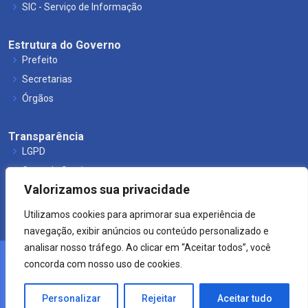
SIC - Serviço de Informação
Estrutura do Governo
Prefeito
Secretarias
Órgãos
Transparência
LGPD
Carta de Serviços
Valorizamos sua privacidade
Leis Municipais
Utilizamos cookies para aprimorar sua experiência de
navegação, exibir anúncios ou conteúdo personalizado e
analisar nosso tráfego. Ao clicar em “Aceitar todos”, você
concorda com nosso uso de cookies.
© 2021 Prefeitura de Mucuri.
Crearte WEB
Personalizar
Rejeitar
Aceitar tudo