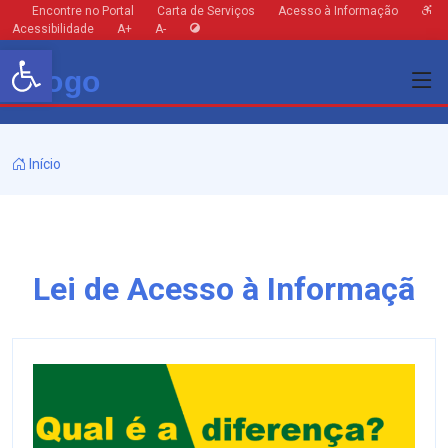
Encontre no Portal
Carta de Serviços
Acesso à Informação
Acessibilidade
A+
A-
Barra de Ferramentas Aberta
Início
Lei de Acesso à Informaçã