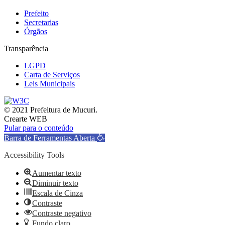
Prefeito
Secretarias
Órgãos
Transparência
LGPD
Carta de Serviços
Leis Municipais
© 2021 Prefeitura de Mucuri.
Crearte WEB
Pular para o conteúdo
Barra de Ferramentas Aberta
Accessibility Tools
Aumentar texto
Diminuir texto
Escala de Cinza
Contraste
Contraste negativo
Fundo claro