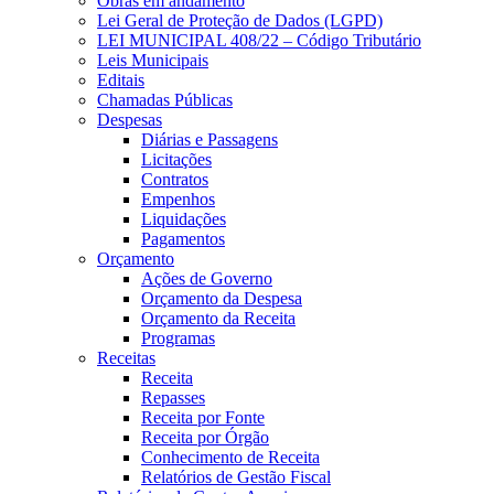
Obras em andamento
Lei Geral de Proteção de Dados (LGPD)
LEI MUNICIPAL 408/22 – Código Tributário
Leis Municipais
Editais
Chamadas Públicas
Despesas
Diárias e Passagens
Licitações
Contratos
Empenhos
Liquidações
Pagamentos
Orçamento
Ações de Governo
Orçamento da Despesa
Orçamento da Receita
Programas
Receitas
Receita
Repasses
Receita por Fonte
Receita por Órgão
Conhecimento de Receita
Relatórios de Gestão Fiscal