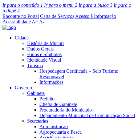
Ir para o conteúdo
1
Ir para o menu
2
Ir para a busca
3
Ir para o
rodapé
4
Encontre no Portal
Carta de Serviços
Acesso à Informação
Acessibilidade
A+
A-
Cidade
História de Mucuri
Dados Gerais
Hinos e Símbolos
Identidade Visual
Turismo
Hospedagem Certificada – Selo Turismo
Responsável
Informações
Governo
Gabinete
Prefeito
Chefia de Gabinete
Procuradoria do Município
Departamento Municipal de Comunicação Social
Secretarias
Administração
Agropecuária e Pesca
Assistência Social