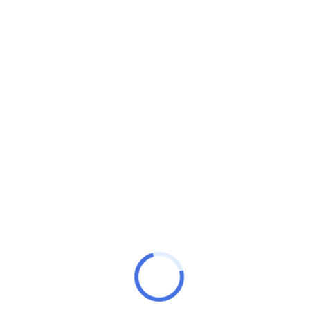
Inclusiva
A Prefeitura de Mucuri, por meio da SEME – Secretaria
Municipal de Educação, em parceria com o Ministério Público
do Estado da
Prefeitura de Mucuri
Rua Canárias, 190 – Bairro Malvinas
Horário de Funcionamento ao público:
8h às 13h.