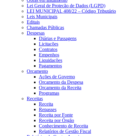
Obras em andamento
Lei Geral de Proteção de Dados (LGPD)
LEI MUNICIPAL 408/22 – Código Tributário
Leis Municipais
Editais
Chamadas Públicas
Despesas
Diárias e Passagens
Licitações
Contratos
Empenhos
Liquidações
Pagamentos
Orçamento
Ações de Governo
Orçamento da Despesa
Orçamento da Receita
Programas
Receitas
Receita
Repasses
Receita por Fonte
Receita por Órgão
Conhecimento de Receita
Relatórios de Gestão Fiscal