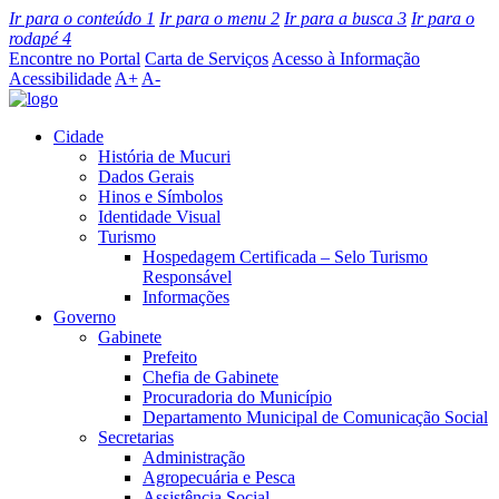
Ir para o conteúdo
1
Ir para o menu
2
Ir para a busca
3
Ir para o
rodapé
4
Encontre no Portal
Carta de Serviços
Acesso à Informação
Acessibilidade
A+
A-
Cidade
História de Mucuri
Dados Gerais
Hinos e Símbolos
Identidade Visual
Turismo
Hospedagem Certificada – Selo Turismo
Responsável
Informações
Governo
Gabinete
Prefeito
Chefia de Gabinete
Procuradoria do Município
Departamento Municipal de Comunicação Social
Secretarias
Administração
Agropecuária e Pesca
Assistência Social