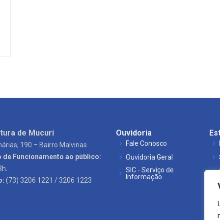
tura de Mucuri
Ouvidoria
Es
Fale Conosco
árias, 190 – Bairro Malvinas
o de Funcionamento ao público:
Ouvidoria Geral
3h.
SIC - Serviço de
Informação
o:
(73) 3206 1221 / 3206 1223