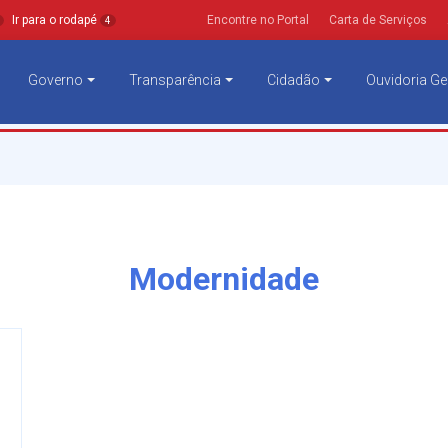
Ir para o rodapé
Encontre no Portal
Carta de Serviços
4
Governo
Transparência
Cidadão
Ouvidoria Ge
Modernidade