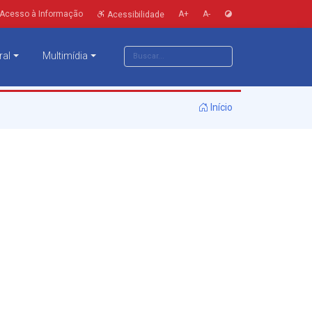
Acesso à Informação
A+
A-
Acessibilidade
ral
Multimídia
Início