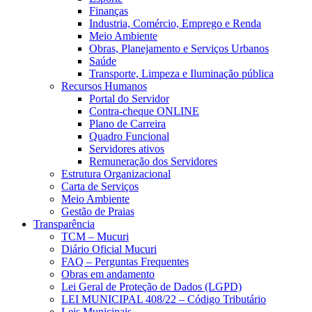
Finanças
Industria, Comércio, Emprego e Renda
Meio Ambiente
Obras, Planejamento e Serviços Urbanos
Saúde
Transporte, Limpeza e Iluminação pública
Recursos Humanos
Portal do Servidor
Contra-cheque ONLINE
Plano de Carreira
Quadro Funcional
Servidores ativos
Remuneração dos Servidores
Estrutura Organizacional
Carta de Serviços
Meio Ambiente
Gestão de Praias
Transparência
TCM – Mucuri
Diário Oficial Mucuri
FAQ – Perguntas Frequentes
Obras em andamento
Lei Geral de Proteção de Dados (LGPD)
LEI MUNICIPAL 408/22 – Código Tributário
Leis Municipais