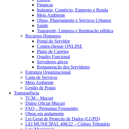
Finanças
Industria, Comércio, Emprego e Renda
Meio Ambiente
Obras, Planejamento e Serviços Urbanos
Saúde
Transporte, Limpeza e Iluminação pública
Recursos Humanos
Portal do Servidor
Contra-cheque ONLINE
Plano de Carreira
Quadro Funcional
Servidores ativos
Remuneração dos Servidores
Estrutura Organizacional
Carta de Serviços
Meio Ambiente
Gestão de Praias
Transparência
TCM – Mucuri
Diário Oficial Mucuri
FAQ – Perguntas Frequentes
Obras em andamento
Lei Geral de Proteção de Dados (LGPD)
LEI MUNICIPAL 408/22 – Código Tributário