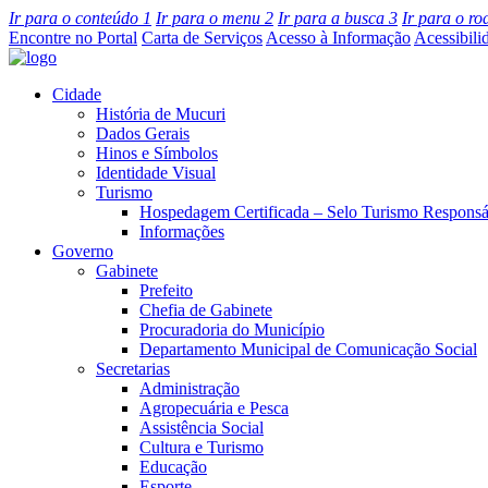
Ir para o conteúdo
1
Ir para o menu
2
Ir para a busca
3
Ir para o r
Encontre no Portal
Carta de Serviços
Acesso à Informação
Acessibili
Cidade
História de Mucuri
Dados Gerais
Hinos e Símbolos
Identidade Visual
Turismo
Hospedagem Certificada – Selo Turismo Responsá
Informações
Governo
Gabinete
Prefeito
Chefia de Gabinete
Procuradoria do Município
Departamento Municipal de Comunicação Social
Secretarias
Administração
Agropecuária e Pesca
Assistência Social
Cultura e Turismo
Educação
Esporte