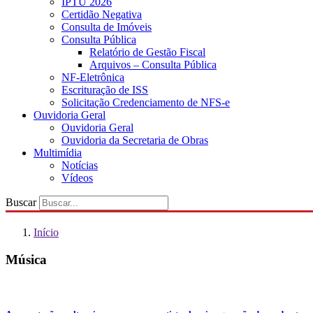
IPTU 2026
Certidão Negativa
Consulta de Imóveis
Consulta Pública
Relatório de Gestão Fiscal
Arquivos – Consulta Pública
NF-Eletrônica
Escrituração de ISS
Solicitação Credenciamento de NFS-e
Ouvidoria Geral
Ouvidoria Geral
Ouvidoria da Secretaria de Obras
Multimídia
Notícias
Vídeos
Buscar
Início
Música