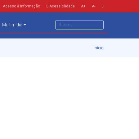
Acesso à Informação
Acessibilidade
A+
A-
Multimídia
Início