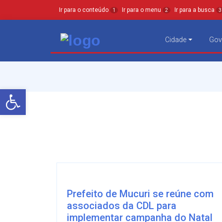
Ir para o conteúdo
Ir para o menu
Ir para a busca
1
2
3
Cidade
Gov
Barra de Ferramentas Aberta
Prefeito de Mucuri se reúne com
associados da CDL para
implementar campanha do Natal