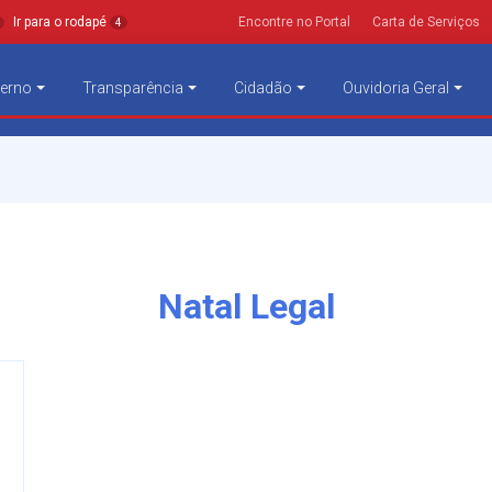
Ir para o rodapé
Encontre no Portal
Carta de Serviços
4
erno
Transparência
Cidadão
Ouvidoria Geral
Natal Legal