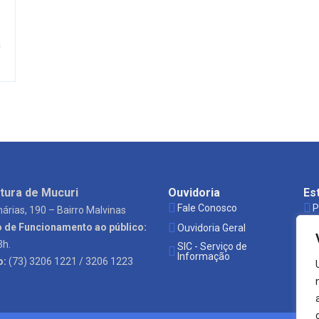
a
tura de Mucuri
Ouvidoria
Es
Fale Conosco
P
árias, 190 – Bairro Malvinas
o de Funcionamento ao público:
Ouvidoria Geral
S
3h.
SIC - Serviço de
Ó
Informação
o:
(73) 3206 1221 / 3206 1223