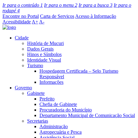
Ir para o conteúdo
1
Ir para o menu
2
Ir para a busca
3
Ir para o
rodapé
4
Encontre no Portal
Carta de Serviços
Acesso à Informação
Acessibilidade
A+
A-
Cidade
História de Mucuri
Dados Gerais
Hinos e Símbolos
Identidade Visual
Turismo
Hospedagem Certificada – Selo Turismo
Responsável
Informações
Governo
Gabinete
Prefeito
Chefia de Gabinete
Procuradoria do Município
Departamento Municipal de Comunicação Social
Secretarias
Administração
Agropecuária e Pesca
Assistência Social