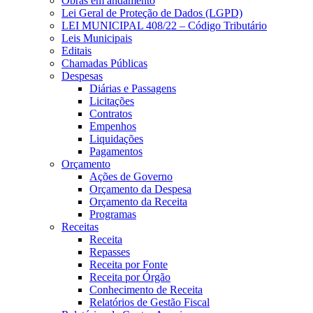
Obras em andamento
Lei Geral de Proteção de Dados (LGPD)
LEI MUNICIPAL 408/22 – Código Tributário
Leis Municipais
Editais
Chamadas Públicas
Despesas
Diárias e Passagens
Licitações
Contratos
Empenhos
Liquidações
Pagamentos
Orçamento
Ações de Governo
Orçamento da Despesa
Orçamento da Receita
Programas
Receitas
Receita
Repasses
Receita por Fonte
Receita por Órgão
Conhecimento de Receita
Relatórios de Gestão Fiscal