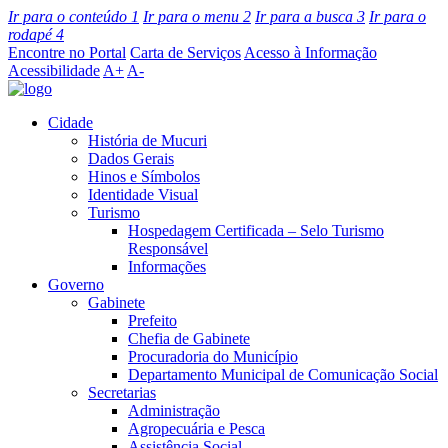
Ir para o conteúdo
1
Ir para o menu
2
Ir para a busca
3
Ir para o
rodapé
4
Encontre no Portal
Carta de Serviços
Acesso à Informação
Acessibilidade
A+
A-
Cidade
História de Mucuri
Dados Gerais
Hinos e Símbolos
Identidade Visual
Turismo
Hospedagem Certificada – Selo Turismo
Responsável
Informações
Governo
Gabinete
Prefeito
Chefia de Gabinete
Procuradoria do Município
Departamento Municipal de Comunicação Social
Secretarias
Administração
Agropecuária e Pesca
Assistência Social