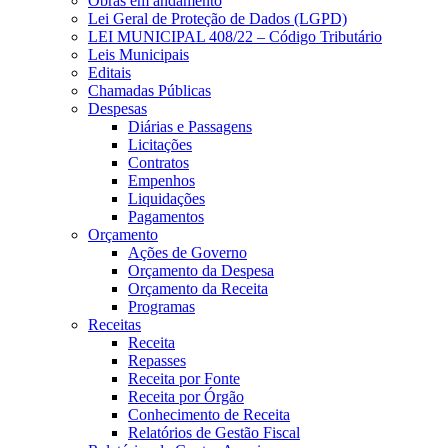
Obras em andamento
Lei Geral de Proteção de Dados (LGPD)
LEI MUNICIPAL 408/22 – Código Tributário
Leis Municipais
Editais
Chamadas Públicas
Despesas
Diárias e Passagens
Licitações
Contratos
Empenhos
Liquidações
Pagamentos
Orçamento
Ações de Governo
Orçamento da Despesa
Orçamento da Receita
Programas
Receitas
Receita
Repasses
Receita por Fonte
Receita por Órgão
Conhecimento de Receita
Relatórios de Gestão Fiscal