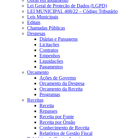
Obras em andamento
Lei Geral de Proteção de Dados (LGPD)
LEI MUNICIPAL 408/22 – Código Tributário
Leis Municipais
Editais
Chamadas Públicas
Despesas
Diárias e Passagens
Licitações
Contratos
Empenhos
Liquidações
Pagamentos
Orçamento
Ações de Governo
Orçamento da Despesa
Orçamento da Receita
Programas
Receitas
Receita
Repasses
Receita por Fonte
Receita por Órgão
Conhecimento de Receita
Relatórios de Gestão Fiscal