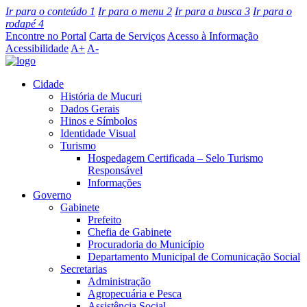
Ir para o conteúdo
1
Ir para o menu
2
Ir para a busca
3
Ir para o
rodapé
4
Encontre no Portal
Carta de Serviços
Acesso à Informação
Acessibilidade
A+
A-
Cidade
História de Mucuri
Dados Gerais
Hinos e Símbolos
Identidade Visual
Turismo
Hospedagem Certificada – Selo Turismo
Responsável
Informações
Governo
Gabinete
Prefeito
Chefia de Gabinete
Procuradoria do Município
Departamento Municipal de Comunicação Social
Secretarias
Administração
Agropecuária e Pesca
Assistência Social