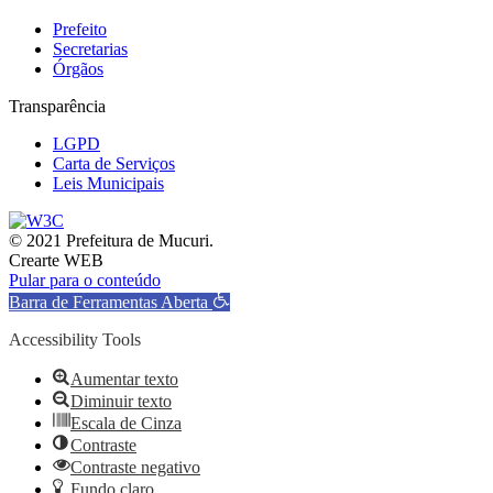
Prefeito
Secretarias
Órgãos
Transparência
LGPD
Carta de Serviços
Leis Municipais
© 2021 Prefeitura de Mucuri.
Crearte WEB
Pular para o conteúdo
Barra de Ferramentas Aberta
Accessibility Tools
Aumentar texto
Diminuir texto
Escala de Cinza
Contraste
Contraste negativo
Fundo claro