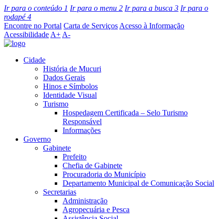
Ir para o conteúdo
1
Ir para o menu
2
Ir para a busca
3
Ir para o
rodapé
4
Encontre no Portal
Carta de Serviços
Acesso à Informação
Acessibilidade
A+
A-
Cidade
História de Mucuri
Dados Gerais
Hinos e Símbolos
Identidade Visual
Turismo
Hospedagem Certificada – Selo Turismo
Responsável
Informações
Governo
Gabinete
Prefeito
Chefia de Gabinete
Procuradoria do Município
Departamento Municipal de Comunicação Social
Secretarias
Administração
Agropecuária e Pesca
Assistência Social