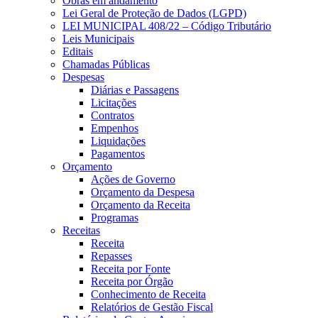
Obras em andamento
Lei Geral de Proteção de Dados (LGPD)
LEI MUNICIPAL 408/22 – Código Tributário
Leis Municipais
Editais
Chamadas Públicas
Despesas
Diárias e Passagens
Licitações
Contratos
Empenhos
Liquidações
Pagamentos
Orçamento
Ações de Governo
Orçamento da Despesa
Orçamento da Receita
Programas
Receitas
Receita
Repasses
Receita por Fonte
Receita por Órgão
Conhecimento de Receita
Relatórios de Gestão Fiscal