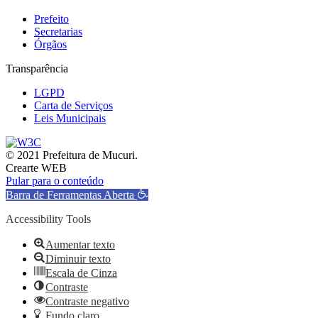
Prefeito
Secretarias
Órgãos
Transparência
LGPD
Carta de Serviços
Leis Municipais
© 2021 Prefeitura de Mucuri.
Crearte WEB
Pular para o conteúdo
Barra de Ferramentas Aberta
Accessibility Tools
Aumentar texto
Diminuir texto
Escala de Cinza
Contraste
Contraste negativo
Fundo claro