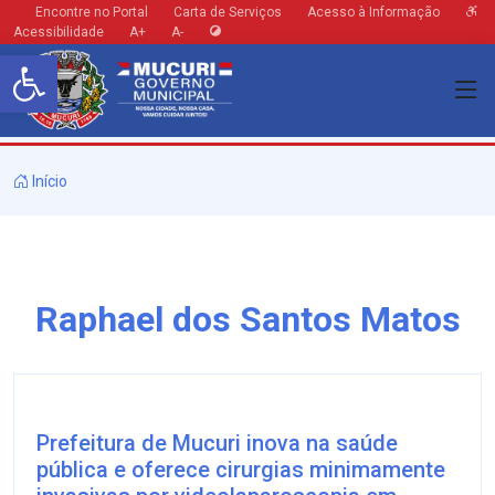
Encontre no Portal
Carta de Serviços
Acesso à Informação
Acessibilidade
A+
A-
Barra de Ferramentas Aberta
Início
Raphael dos Santos Matos
Prefeitura de Mucuri inova na saúde
pública e oferece cirurgias minimamente