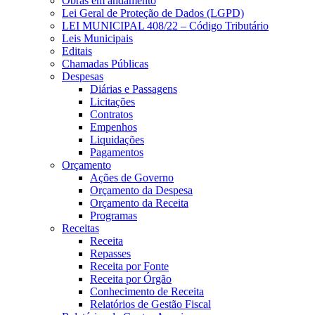
Obras em andamento
Lei Geral de Proteção de Dados (LGPD)
LEI MUNICIPAL 408/22 – Código Tributário
Leis Municipais
Editais
Chamadas Públicas
Despesas
Diárias e Passagens
Licitações
Contratos
Empenhos
Liquidações
Pagamentos
Orçamento
Ações de Governo
Orçamento da Despesa
Orçamento da Receita
Programas
Receitas
Receita
Repasses
Receita por Fonte
Receita por Órgão
Conhecimento de Receita
Relatórios de Gestão Fiscal