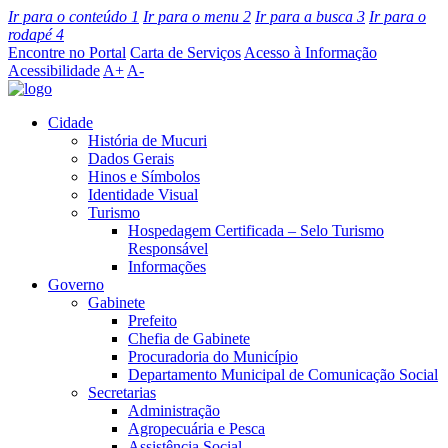
Ir para o conteúdo
1
Ir para o menu
2
Ir para a busca
3
Ir para o
rodapé
4
Encontre no Portal
Carta de Serviços
Acesso à Informação
Acessibilidade
A+
A-
Cidade
História de Mucuri
Dados Gerais
Hinos e Símbolos
Identidade Visual
Turismo
Hospedagem Certificada – Selo Turismo
Responsável
Informações
Governo
Gabinete
Prefeito
Chefia de Gabinete
Procuradoria do Município
Departamento Municipal de Comunicação Social
Secretarias
Administração
Agropecuária e Pesca
Assistência Social