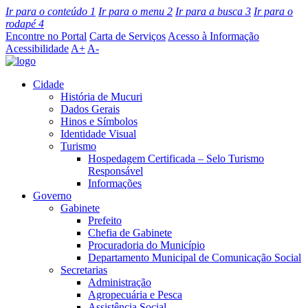
Ir para o conteúdo
1
Ir para o menu
2
Ir para a busca
3
Ir para o
rodapé
4
Encontre no Portal
Carta de Serviços
Acesso à Informação
Acessibilidade
A+
A-
Cidade
História de Mucuri
Dados Gerais
Hinos e Símbolos
Identidade Visual
Turismo
Hospedagem Certificada – Selo Turismo
Responsável
Informações
Governo
Gabinete
Prefeito
Chefia de Gabinete
Procuradoria do Município
Departamento Municipal de Comunicação Social
Secretarias
Administração
Agropecuária e Pesca
Assistência Social