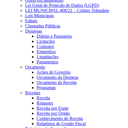
Obras em andamento
Lei Geral de Proteção de Dados (LGPD)
LEI MUNICIPAL 408/22 – Código Tributário
Leis Municipais
Editais
Chamadas Públicas
Despesas
Diárias e Passagens
Licitações
Contratos
Empenhos
Liquidações
Pagamentos
Orçamento
Ações de Governo
Orçamento da Despesa
Orçamento da Receita
Programas
Receitas
Receita
Repasses
Receita por Fonte
Receita por Órgão
Conhecimento de Receita
Relatórios de Gestão Fiscal