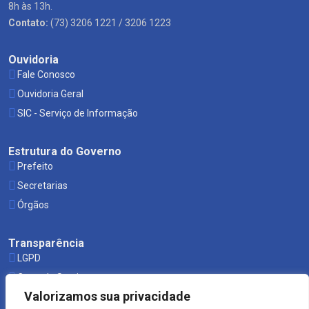
8h às 13h.
Contato:
(73) 3206 1221 / 3206 1223
Ouvidoria
Fale Conosco
Ouvidoria Geral
SIC - Serviço de Informação
Estrutura do Governo
Prefeito
Secretarias
Órgãos
Transparência
LGPD
Carta de Serviços
Valorizamos sua privacidade
Leis Municipais