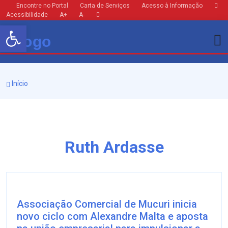
Encontre no Portal
Carta de Serviços
Acesso à Informação
Acessibilidade
A+
A-
Barra de Ferramentas Aberta
Início
Ruth Ardasse
Associação Comercial de Mucuri inicia
novo ciclo com Alexandre Malta e aposta