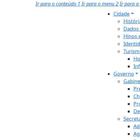
Ir para o conteúdo
1
Ir para o menu
2
Ir para 
Cidade
Histór
Dados 
Hinos 
Identi
Turism
Ho
In
Governo
Gabine
Pr
Ch
Pr
De
Secret
Ad
Ag