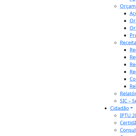
Orçam
Aç
Or
Or
Pr
Receit
Re
Re
Re
Re
Co
Re
Relató
SIC – 
Cidadão
IPTU 2
Certid
Consul