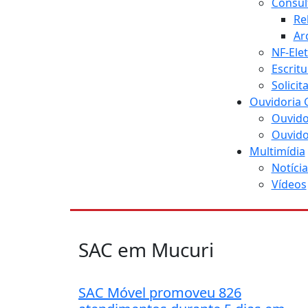
Consul
Re
Ar
NF-Ele
Escritu
Solici
Ouvidoria 
Ouvido
Ouvido
Multimídia
Notícia
Vídeos
SAC em Mucuri
SAC Móvel promoveu 826