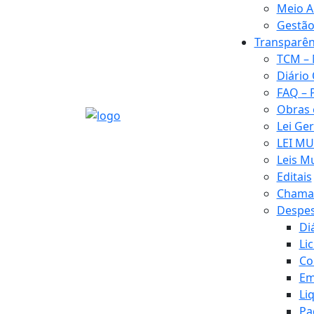
Meio A
Gestão
Transparên
TCM – 
Diário 
FAQ – 
Obras
Lei Ge
LEI MU
Leis M
Editais
Chamad
Despe
Di
Li
Co
Em
Li
Pa