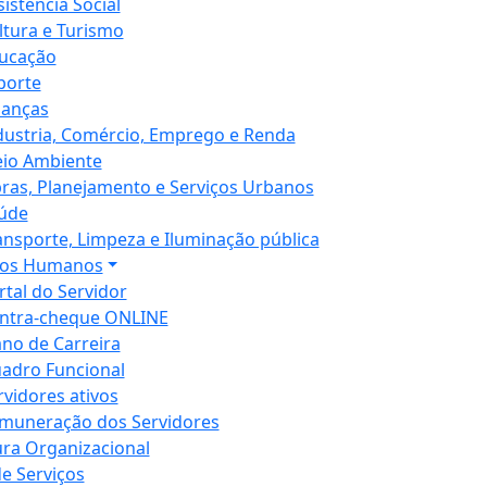
sistência Social
ltura e Turismo
ucação
porte
nanças
dustria, Comércio, Emprego e Renda
io Ambiente
ras, Planejamento e Serviços Urbanos
úde
ansporte, Limpeza e Iluminação pública
sos Humanos
rtal do Servidor
ntra-cheque ONLINE
ano de Carreira
adro Funcional
rvidores ativos
muneração dos Servidores
ura Organizacional
de Serviços