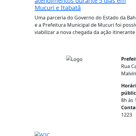
atendimentos durante 5 dias em
Mucuri e Itabatã
Uma parceria do Governo do Estado da Bah
e a Prefeitura Municipal de Mucuri foi possí
viabilizar a nova chegada da ação itinerante
Prefe
Rua Ca
Malvi
Horár
públic
8h às 
Conta
1223