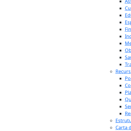
As
Cu
Ed
Es
Fi
In
Me
Ob
Sa
Tr
Recur
Po
Co
Pl
Qu
Se
Re
Estrut
Carta 