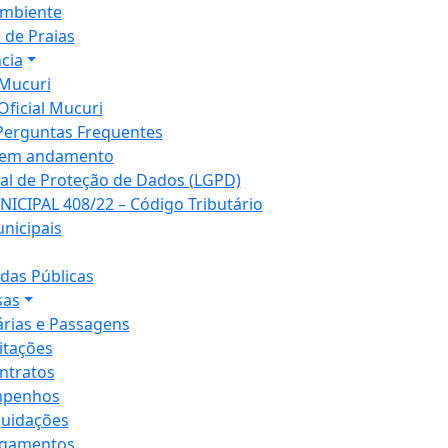
mbiente
 de Praias
cia
Mucuri
Oficial Mucuri
Perguntas Frequentes
 em andamento
ral de Proteção de Dados (LGPD)
NICIPAL 408/22 – Código Tributário
unicipais
as Públicas
sas
árias e Passagens
citações
ntratos
penhos
quidações
gamentos