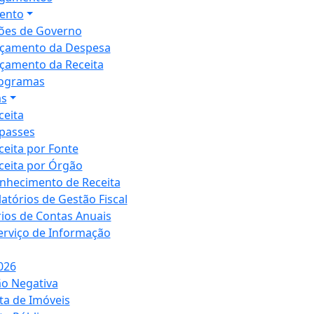
ento
ões de Governo
çamento da Despesa
çamento da Receita
ogramas
as
ceita
passes
ceita por Fonte
ceita por Órgão
nhecimento de Receita
latórios de Gestão Fiscal
rios de Contas Anuais
Serviço de Informação
026
ão Negativa
ta de Imóveis