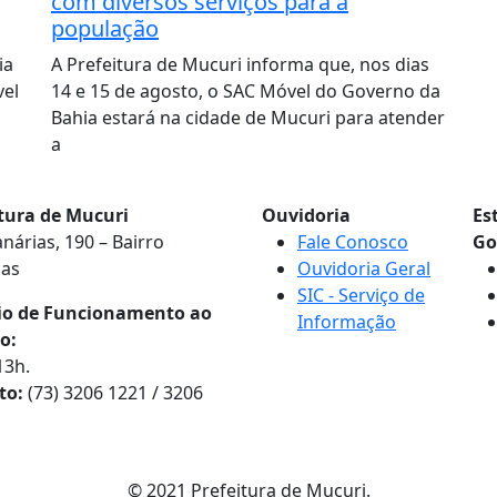
com diversos serviços para a
população
ia
A Prefeitura de Mucuri informa que, nos dias
vel
14 e 15 de agosto, o SAC Móvel do Governo da
Bahia estará na cidade de Mucuri para atender
a
itura de Mucuri
Ouvidoria
Es
nárias, 190 – Bairro
Fale Conosco
Go
nas
Ouvidoria Geral
SIC - Serviço de
io de Funcionamento ao
Informação
o:
13h.
to:
(73) 3206 1221 / 3206
© 2021 Prefeitura de Mucuri.