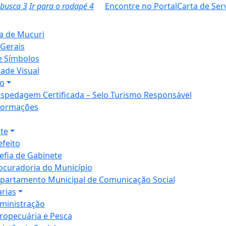
a busca
3
Ir para o rodapé
4
Encontre no Portal
Carta de Ser
ia de Mucuri
Gerais
e Símbolos
dade Visual
o
spedagem Certificada – Selo Turismo Responsável
formações
te
efeito
efia de Gabinete
ocuradoria do Município
partamento Municipal de Comunicação Social
arias
ministração
ropecuária e Pesca