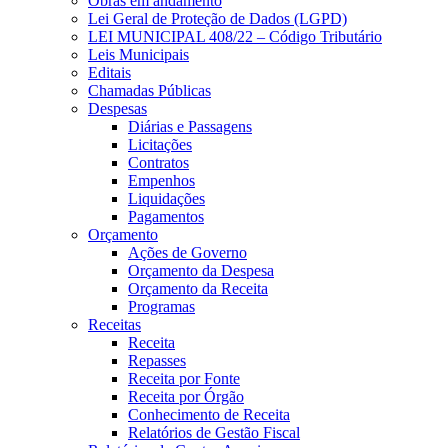
Obras em andamento
Lei Geral de Proteção de Dados (LGPD)
LEI MUNICIPAL 408/22 – Código Tributário
Leis Municipais
Editais
Chamadas Públicas
Despesas
Diárias e Passagens
Licitações
Contratos
Empenhos
Liquidações
Pagamentos
Orçamento
Ações de Governo
Orçamento da Despesa
Orçamento da Receita
Programas
Receitas
Receita
Repasses
Receita por Fonte
Receita por Órgão
Conhecimento de Receita
Relatórios de Gestão Fiscal