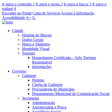
Ir para o conteúdo
1
Ir para o menu
2
Ir para a busca
3
Ir para o
rodapé
4
Encontre no Portal
Carta de Serviços
Acesso à Informação
Acessibilidade
A+
A-
Cidade
História de Mucuri
Dados Gerais
Hinos e Símbolos
Identidade Visual
Turismo
Hospedagem Certificada – Selo Turismo
Responsável
Informações
Governo
Gabinete
Prefeito
Chefia de Gabinete
Procuradoria do Município
Departamento Municipal de Comunicação Social
Secretarias
Administração
Agropecuária e Pesca
Assistência Social