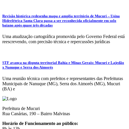
Revisão histórica redesenha mapa e amplia território de Mucuri – Usina
Hidrelétrica Santa Clara passa a ser reconhecida oficialmente em solo
baiano após quase três décadas
Uma atualização cartográfica promovida pelo Governo Federal está
reescrevendo, com precisão técnica e repercussões jurídicas
STF avança na disputa territorial Bahia e Minas Gerais: Mucuri e Lajedão
x Nanuque e Serra dos Aimorés
Uma reunião técnica com prefeitos e representantes das Prefeituras
Municipais de Nanuque (MG), Serra dos Aimorés (MG), Mucuri
(BA) e
Prefeitura de Mucuri
Rua Canárias, 190 – Bairro Malvinas
Horário de Funcionamento ao público:
8h às 13h.