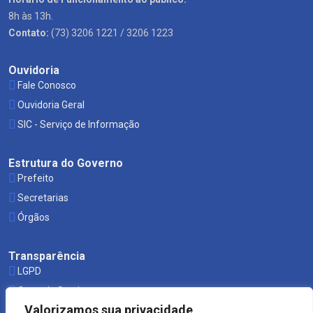
8h às 13h.
Contato:
(73) 3206 1221 / 3206 1223
Ouvidoria
Fale Conosco
Ouvidoria Geral
SIC - Serviço de Informação
Estrutura do Governo
Prefeito
Secretarias
Órgãos
Transparência
LGPD
Carta de Serviços
Valorizamos sua privacidade
Leis Municipais