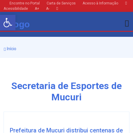
Encontre no Portal
Carta de Serviços
Acesso à Informação
Acessibilidade
A+
A-
Barra de Ferramentas Aberta
Início
Secretaria de Esportes de
Mucuri
Prefeitura de Mucuri distribui centenas de