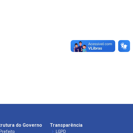
trutura do Governo
Transparência
Prefeito
LGPD