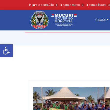
Ir para o conteúdo
Ir para o menu
Ir para a busca
1
2
3
Cidade
Barra de Ferramentas Aberta