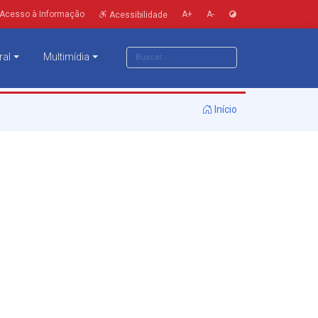
Acesso à Informação
A+
A-
Acessibilidade
ral
Multimídia
Início