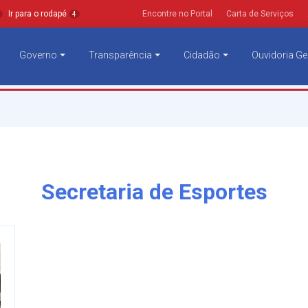
Ir para o rodapé
Encontre no Portal
Carta de Serviços
4
Governo
Transparência
Cidadão
Ouvidoria Ge
Secretaria de Esportes