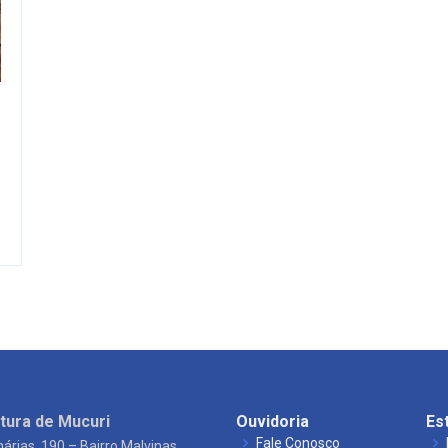
tura de Mucuri
Ouvidoria
Es
Fale Conosco
árias, 190 – Bairro Malvinas