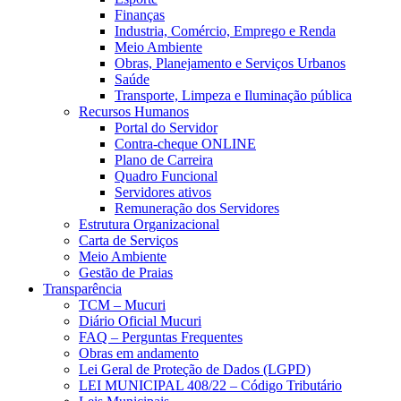
Finanças
Industria, Comércio, Emprego e Renda
Meio Ambiente
Obras, Planejamento e Serviços Urbanos
Saúde
Transporte, Limpeza e Iluminação pública
Recursos Humanos
Portal do Servidor
Contra-cheque ONLINE
Plano de Carreira
Quadro Funcional
Servidores ativos
Remuneração dos Servidores
Estrutura Organizacional
Carta de Serviços
Meio Ambiente
Gestão de Praias
Transparência
TCM – Mucuri
Diário Oficial Mucuri
FAQ – Perguntas Frequentes
Obras em andamento
Lei Geral de Proteção de Dados (LGPD)
LEI MUNICIPAL 408/22 – Código Tributário