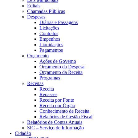
Leis Municipais
Editais
Chamadas Públicas
Despesas
Diárias e Passagens
Licitações
Contratos
Empenhos
Liquidações
Pagamentos
Orçamento
Ações de Governo
Orçamento da Despesa
Orçamento da Receita
Programas
Receitas
Receita
Repasses
Receita por Fonte
Receita por Órgão
Conhecimento de Receita
Relatórios de Gestão Fiscal
Relatórios de Contas Anuais
SIC – Serviço de Informação
Cidadão