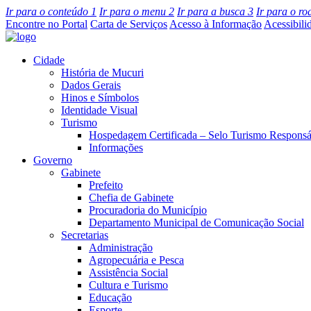
Ir para o conteúdo
1
Ir para o menu
2
Ir para a busca
3
Ir para o r
Encontre no Portal
Carta de Serviços
Acesso à Informação
Acessibili
Cidade
História de Mucuri
Dados Gerais
Hinos e Símbolos
Identidade Visual
Turismo
Hospedagem Certificada – Selo Turismo Responsá
Informações
Governo
Gabinete
Prefeito
Chefia de Gabinete
Procuradoria do Município
Departamento Municipal de Comunicação Social
Secretarias
Administração
Agropecuária e Pesca
Assistência Social
Cultura e Turismo
Educação
Esporte