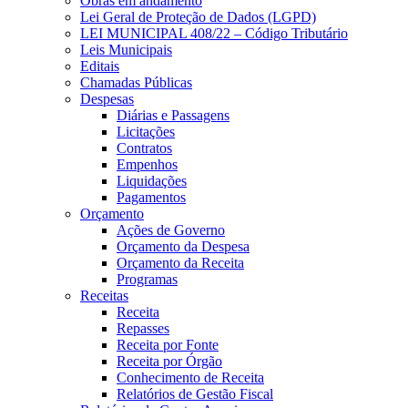
Obras em andamento
Lei Geral de Proteção de Dados (LGPD)
LEI MUNICIPAL 408/22 – Código Tributário
Leis Municipais
Editais
Chamadas Públicas
Despesas
Diárias e Passagens
Licitações
Contratos
Empenhos
Liquidações
Pagamentos
Orçamento
Ações de Governo
Orçamento da Despesa
Orçamento da Receita
Programas
Receitas
Receita
Repasses
Receita por Fonte
Receita por Órgão
Conhecimento de Receita
Relatórios de Gestão Fiscal