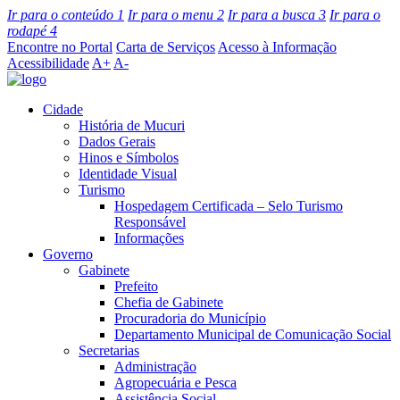
Ir para o conteúdo
1
Ir para o menu
2
Ir para a busca
3
Ir para o
rodapé
4
Encontre no Portal
Carta de Serviços
Acesso à Informação
Acessibilidade
A+
A-
Cidade
História de Mucuri
Dados Gerais
Hinos e Símbolos
Identidade Visual
Turismo
Hospedagem Certificada – Selo Turismo
Responsável
Informações
Governo
Gabinete
Prefeito
Chefia de Gabinete
Procuradoria do Município
Departamento Municipal de Comunicação Social
Secretarias
Administração
Agropecuária e Pesca
Assistência Social