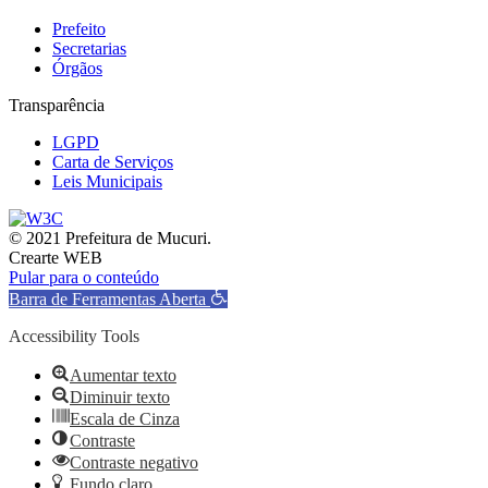
Prefeito
Secretarias
Órgãos
Transparência
LGPD
Carta de Serviços
Leis Municipais
© 2021 Prefeitura de Mucuri.
Crearte WEB
Pular para o conteúdo
Barra de Ferramentas Aberta
Accessibility Tools
Aumentar texto
Diminuir texto
Escala de Cinza
Contraste
Contraste negativo
Fundo claro