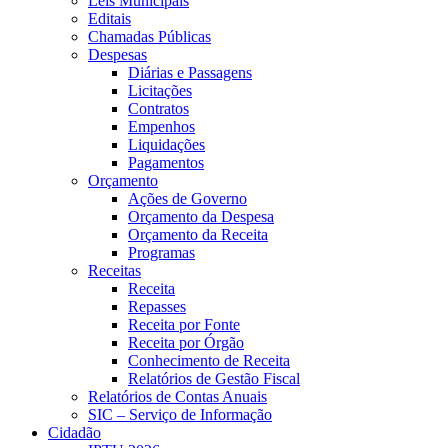
Leis Municipais
Editais
Chamadas Públicas
Despesas
Diárias e Passagens
Licitações
Contratos
Empenhos
Liquidações
Pagamentos
Orçamento
Ações de Governo
Orçamento da Despesa
Orçamento da Receita
Programas
Receitas
Receita
Repasses
Receita por Fonte
Receita por Órgão
Conhecimento de Receita
Relatórios de Gestão Fiscal
Relatórios de Contas Anuais
SIC – Serviço de Informação
Cidadão