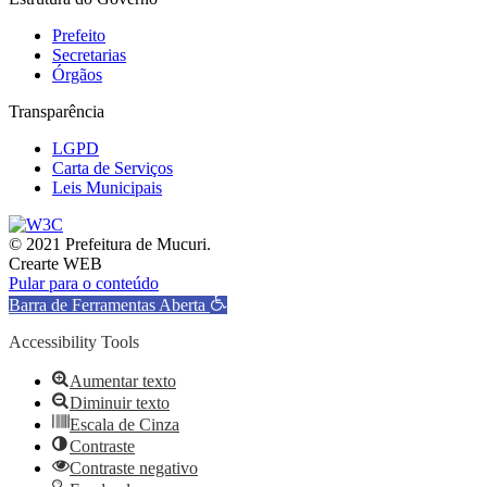
Prefeito
Secretarias
Órgãos
Transparência
LGPD
Carta de Serviços
Leis Municipais
© 2021 Prefeitura de Mucuri.
Crearte WEB
Pular para o conteúdo
Barra de Ferramentas Aberta
Accessibility Tools
Aumentar texto
Diminuir texto
Escala de Cinza
Contraste
Contraste negativo