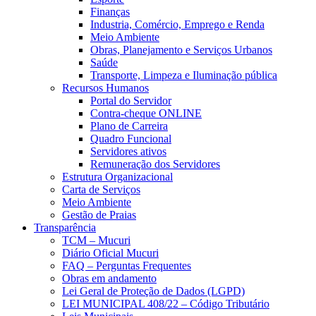
Finanças
Industria, Comércio, Emprego e Renda
Meio Ambiente
Obras, Planejamento e Serviços Urbanos
Saúde
Transporte, Limpeza e Iluminação pública
Recursos Humanos
Portal do Servidor
Contra-cheque ONLINE
Plano de Carreira
Quadro Funcional
Servidores ativos
Remuneração dos Servidores
Estrutura Organizacional
Carta de Serviços
Meio Ambiente
Gestão de Praias
Transparência
TCM – Mucuri
Diário Oficial Mucuri
FAQ – Perguntas Frequentes
Obras em andamento
Lei Geral de Proteção de Dados (LGPD)
LEI MUNICIPAL 408/22 – Código Tributário