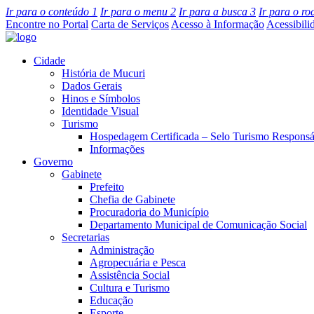
Ir para o conteúdo
1
Ir para o menu
2
Ir para a busca
3
Ir para o r
Encontre no Portal
Carta de Serviços
Acesso à Informação
Acessibili
Cidade
História de Mucuri
Dados Gerais
Hinos e Símbolos
Identidade Visual
Turismo
Hospedagem Certificada – Selo Turismo Responsá
Informações
Governo
Gabinete
Prefeito
Chefia de Gabinete
Procuradoria do Município
Departamento Municipal de Comunicação Social
Secretarias
Administração
Agropecuária e Pesca
Assistência Social
Cultura e Turismo
Educação
Esporte