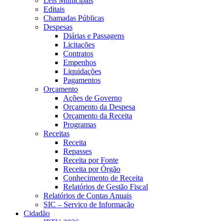
Leis Municipais
Editais
Chamadas Públicas
Despesas
Diárias e Passagens
Licitações
Contratos
Empenhos
Liquidações
Pagamentos
Orçamento
Ações de Governo
Orçamento da Despesa
Orçamento da Receita
Programas
Receitas
Receita
Repasses
Receita por Fonte
Receita por Órgão
Conhecimento de Receita
Relatórios de Gestão Fiscal
Relatórios de Contas Anuais
SIC – Serviço de Informação
Cidadão