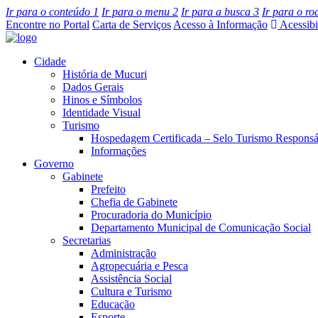
Ir para o conteúdo
1
Ir para o menu
2
Ir para a busca
3
Ir para o r
Encontre no Portal
Carta de Serviços
Acesso à Informação
Acessibi
Cidade
História de Mucuri
Dados Gerais
Hinos e Símbolos
Identidade Visual
Turismo
Hospedagem Certificada – Selo Turismo Responsá
Informações
Governo
Gabinete
Prefeito
Chefia de Gabinete
Procuradoria do Município
Departamento Municipal de Comunicação Social
Secretarias
Administração
Agropecuária e Pesca
Assistência Social
Cultura e Turismo
Educação
Esporte