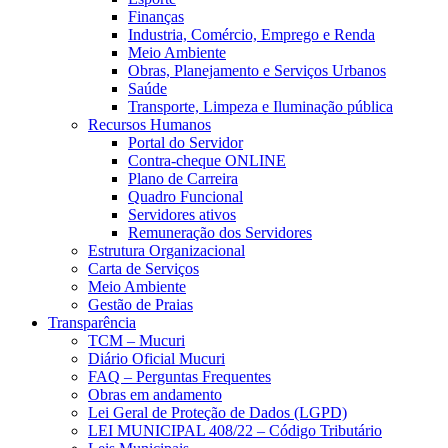
Finanças
Industria, Comércio, Emprego e Renda
Meio Ambiente
Obras, Planejamento e Serviços Urbanos
Saúde
Transporte, Limpeza e Iluminação pública
Recursos Humanos
Portal do Servidor
Contra-cheque ONLINE
Plano de Carreira
Quadro Funcional
Servidores ativos
Remuneração dos Servidores
Estrutura Organizacional
Carta de Serviços
Meio Ambiente
Gestão de Praias
Transparência
TCM – Mucuri
Diário Oficial Mucuri
FAQ – Perguntas Frequentes
Obras em andamento
Lei Geral de Proteção de Dados (LGPD)
LEI MUNICIPAL 408/22 – Código Tributário