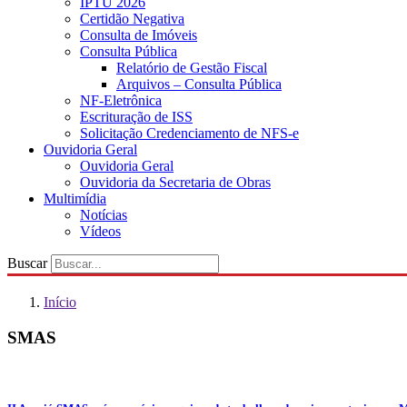
IPTU 2026
Certidão Negativa
Consulta de Imóveis
Consulta Pública
Relatório de Gestão Fiscal
Arquivos – Consulta Pública
NF-Eletrônica
Escrituração de ISS
Solicitação Credenciamento de NFS-e
Ouvidoria Geral
Ouvidoria Geral
Ouvidoria da Secretaria de Obras
Multimídia
Notícias
Vídeos
Buscar
Início
SMAS