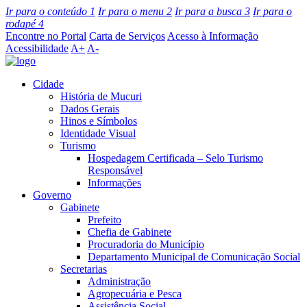
Ir para o conteúdo
1
Ir para o menu
2
Ir para a busca
3
Ir para o
rodapé
4
Encontre no Portal
Carta de Serviços
Acesso à Informação
Acessibilidade
A+
A-
Cidade
História de Mucuri
Dados Gerais
Hinos e Símbolos
Identidade Visual
Turismo
Hospedagem Certificada – Selo Turismo
Responsável
Informações
Governo
Gabinete
Prefeito
Chefia de Gabinete
Procuradoria do Município
Departamento Municipal de Comunicação Social
Secretarias
Administração
Agropecuária e Pesca
Assistência Social