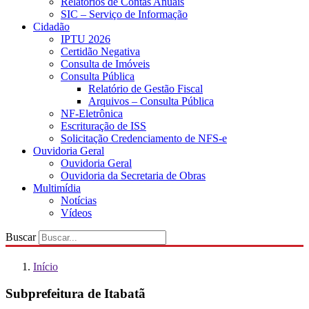
Relatórios de Contas Anuais
SIC – Serviço de Informação
Cidadão
IPTU 2026
Certidão Negativa
Consulta de Imóveis
Consulta Pública
Relatório de Gestão Fiscal
Arquivos – Consulta Pública
NF-Eletrônica
Escrituração de ISS
Solicitação Credenciamento de NFS-e
Ouvidoria Geral
Ouvidoria Geral
Ouvidoria da Secretaria de Obras
Multimídia
Notícias
Vídeos
Buscar
Início
Subprefeitura de Itabatã