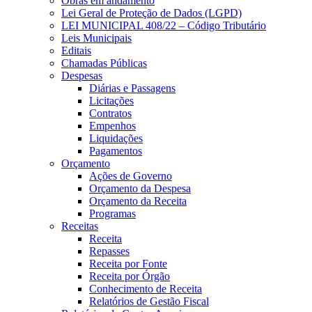
Obras em andamento
Lei Geral de Proteção de Dados (LGPD)
LEI MUNICIPAL 408/22 – Código Tributário
Leis Municipais
Editais
Chamadas Públicas
Despesas
Diárias e Passagens
Licitações
Contratos
Empenhos
Liquidações
Pagamentos
Orçamento
Ações de Governo
Orçamento da Despesa
Orçamento da Receita
Programas
Receitas
Receita
Repasses
Receita por Fonte
Receita por Órgão
Conhecimento de Receita
Relatórios de Gestão Fiscal