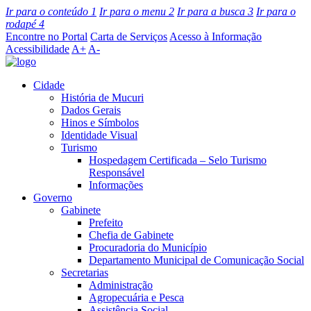
Ir para o conteúdo
1
Ir para o menu
2
Ir para a busca
3
Ir para o
rodapé
4
Encontre no Portal
Carta de Serviços
Acesso à Informação
Acessibilidade
A+
A-
Cidade
História de Mucuri
Dados Gerais
Hinos e Símbolos
Identidade Visual
Turismo
Hospedagem Certificada – Selo Turismo
Responsável
Informações
Governo
Gabinete
Prefeito
Chefia de Gabinete
Procuradoria do Município
Departamento Municipal de Comunicação Social
Secretarias
Administração
Agropecuária e Pesca
Assistência Social