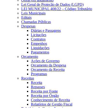
Obras em andamento
Lei Geral de Proteção de Dados (LGPD)
LEI MUNICIPAL 408/22 – Código Tributário
Leis Municipais
Editais
Chamadas Públicas
Despesas
Diárias e Passagens
Licitações
Contratos
Empenhos
Liquidações
Pagamentos
Orçamento
Ações de Governo
Orçamento da Despesa
Orçamento da Receita
Programas
Receitas
Receita
Repasses
Receita por Fonte
Receita por Órgão
Conhecimento de Receita
Relatórios de Gestão Fiscal