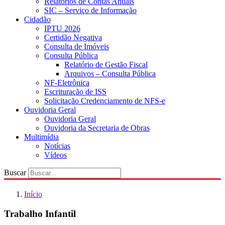
Relatórios de Contas Anuais
SIC – Serviço de Informação
Cidadão
IPTU 2026
Certidão Negativa
Consulta de Imóveis
Consulta Pública
Relatório de Gestão Fiscal
Arquivos – Consulta Pública
NF-Eletrônica
Escrituração de ISS
Solicitação Credenciamento de NFS-e
Ouvidoria Geral
Ouvidoria Geral
Ouvidoria da Secretaria de Obras
Multimídia
Notícias
Vídeos
Buscar
Início
Trabalho Infantil