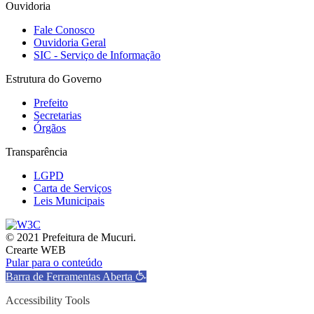
Ouvidoria
Fale Conosco
Ouvidoria Geral
SIC - Serviço de Informação
Estrutura do Governo
Prefeito
Secretarias
Órgãos
Transparência
LGPD
Carta de Serviços
Leis Municipais
© 2021 Prefeitura de Mucuri.
Crearte WEB
Pular para o conteúdo
Barra de Ferramentas Aberta
Accessibility Tools