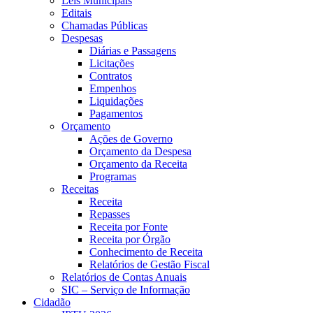
Leis Municipais
Editais
Chamadas Públicas
Despesas
Diárias e Passagens
Licitações
Contratos
Empenhos
Liquidações
Pagamentos
Orçamento
Ações de Governo
Orçamento da Despesa
Orçamento da Receita
Programas
Receitas
Receita
Repasses
Receita por Fonte
Receita por Órgão
Conhecimento de Receita
Relatórios de Gestão Fiscal
Relatórios de Contas Anuais
SIC – Serviço de Informação
Cidadão