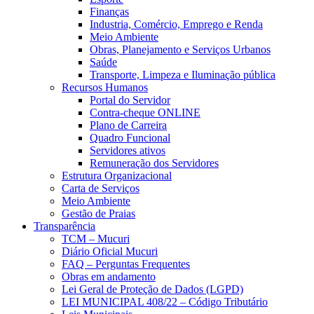
Finanças
Industria, Comércio, Emprego e Renda
Meio Ambiente
Obras, Planejamento e Serviços Urbanos
Saúde
Transporte, Limpeza e Iluminação pública
Recursos Humanos
Portal do Servidor
Contra-cheque ONLINE
Plano de Carreira
Quadro Funcional
Servidores ativos
Remuneração dos Servidores
Estrutura Organizacional
Carta de Serviços
Meio Ambiente
Gestão de Praias
Transparência
TCM – Mucuri
Diário Oficial Mucuri
FAQ – Perguntas Frequentes
Obras em andamento
Lei Geral de Proteção de Dados (LGPD)
LEI MUNICIPAL 408/22 – Código Tributário