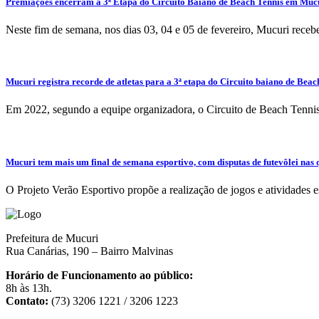
Premiações encerram a 3ª Etapa do Circuito Baiano de Beach Tennis em Muc
Neste fim de semana, nos dias 03, 04 e 05 de fevereiro, Mucuri receb
Mucuri registra recorde de atletas para a 3ª etapa do Circuito baiano de Beac
Em 2022, segundo a equipe organizadora, o Circuito de Beach Tennis
Mucuri tem mais um final de semana esportivo, com disputas de futevôlei nas 
O Projeto Verão Esportivo propõe a realização de jogos e atividades 
Prefeitura de Mucuri
Rua Canárias, 190 – Bairro Malvinas
Horário de Funcionamento ao público:
8h às 13h.
Contato:
(73) 3206 1221 / 3206 1223