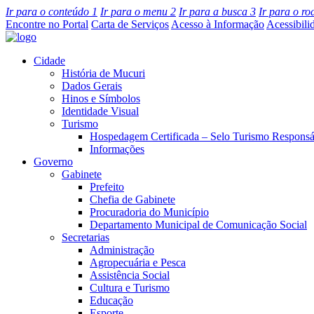
Ir para o conteúdo
1
Ir para o menu
2
Ir para a busca
3
Ir para o r
Encontre no Portal
Carta de Serviços
Acesso à Informação
Acessibili
Cidade
História de Mucuri
Dados Gerais
Hinos e Símbolos
Identidade Visual
Turismo
Hospedagem Certificada – Selo Turismo Responsá
Informações
Governo
Gabinete
Prefeito
Chefia de Gabinete
Procuradoria do Município
Departamento Municipal de Comunicação Social
Secretarias
Administração
Agropecuária e Pesca
Assistência Social
Cultura e Turismo
Educação
Esporte