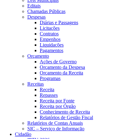
Leis Municipais
Editais
Chamadas Públicas
Despesas
Diárias e Passagens
Licitações
Contratos
Empenhos
Liquidações
Pagamentos
Orçamento
Ações de Governo
Orçamento da Despesa
Orçamento da Receita
Programas
Receitas
Receita
Repasses
Receita por Fonte
Receita por Órgão
Conhecimento de Receita
Relatórios de Gestão Fiscal
Relatórios de Contas Anuais
SIC – Serviço de Informação
Cidadão