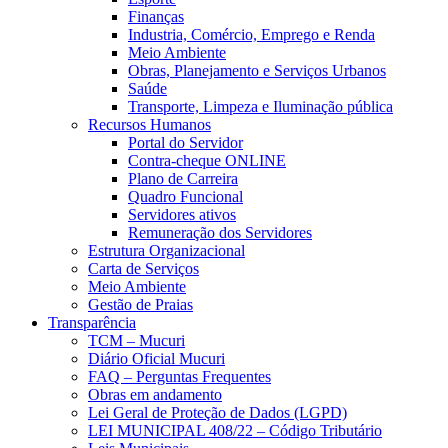
Finanças
Industria, Comércio, Emprego e Renda
Meio Ambiente
Obras, Planejamento e Serviços Urbanos
Saúde
Transporte, Limpeza e Iluminação pública
Recursos Humanos
Portal do Servidor
Contra-cheque ONLINE
Plano de Carreira
Quadro Funcional
Servidores ativos
Remuneração dos Servidores
Estrutura Organizacional
Carta de Serviços
Meio Ambiente
Gestão de Praias
Transparência
TCM – Mucuri
Diário Oficial Mucuri
FAQ – Perguntas Frequentes
Obras em andamento
Lei Geral de Proteção de Dados (LGPD)
LEI MUNICIPAL 408/22 – Código Tributário