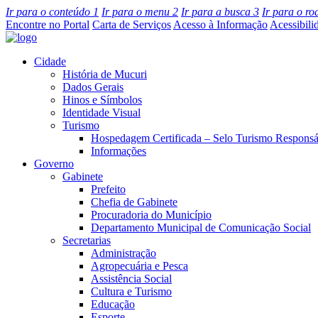
Ir para o conteúdo
1
Ir para o menu
2
Ir para a busca
3
Ir para o r
Encontre no Portal
Carta de Serviços
Acesso à Informação
Acessibili
Cidade
História de Mucuri
Dados Gerais
Hinos e Símbolos
Identidade Visual
Turismo
Hospedagem Certificada – Selo Turismo Responsá
Informações
Governo
Gabinete
Prefeito
Chefia de Gabinete
Procuradoria do Município
Departamento Municipal de Comunicação Social
Secretarias
Administração
Agropecuária e Pesca
Assistência Social
Cultura e Turismo
Educação
Esporte