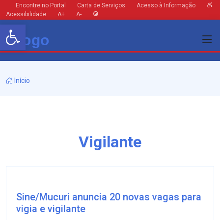
Encontre no Portal
Carta de Serviços
Acesso à Informação
Acessibilidade
A+
A-
Barra de Ferramentas Aberta
Início
Vigilante
Sine/Mucuri anuncia 20 novas vagas para
vigia e vigilante