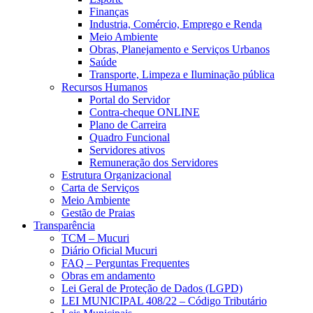
Finanças
Industria, Comércio, Emprego e Renda
Meio Ambiente
Obras, Planejamento e Serviços Urbanos
Saúde
Transporte, Limpeza e Iluminação pública
Recursos Humanos
Portal do Servidor
Contra-cheque ONLINE
Plano de Carreira
Quadro Funcional
Servidores ativos
Remuneração dos Servidores
Estrutura Organizacional
Carta de Serviços
Meio Ambiente
Gestão de Praias
Transparência
TCM – Mucuri
Diário Oficial Mucuri
FAQ – Perguntas Frequentes
Obras em andamento
Lei Geral de Proteção de Dados (LGPD)
LEI MUNICIPAL 408/22 – Código Tributário