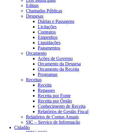
Leis Municipais
Editais
Chamadas Públicas
Despesas
Diárias e Passagens
Licitações
Contratos
Empenhos
Liquidações
Pagamentos
Orçamento
Ações de Governo
Orçamento da Despesa
Orçamento da Receita
Programas
Receitas
Receita
Repasses
Receita por Fonte
Receita por Órgão
Conhecimento de Receita
Relatórios de Gestão Fiscal
Relatórios de Contas Anuais
SIC – Serviço de Informação
Cidadão