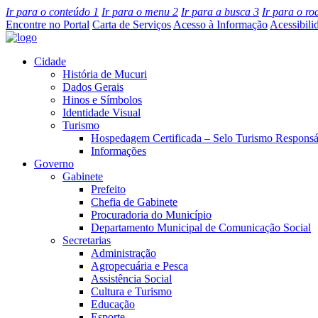
Ir para o conteúdo
1
Ir para o menu
2
Ir para a busca
3
Ir para o r
Encontre no Portal
Carta de Serviços
Acesso à Informação
Acessibili
Cidade
História de Mucuri
Dados Gerais
Hinos e Símbolos
Identidade Visual
Turismo
Hospedagem Certificada – Selo Turismo Responsá
Informações
Governo
Gabinete
Prefeito
Chefia de Gabinete
Procuradoria do Município
Departamento Municipal de Comunicação Social
Secretarias
Administração
Agropecuária e Pesca
Assistência Social
Cultura e Turismo
Educação
Esporte