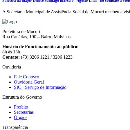
Palestra da major Denice Santiago marca o “Agosto Lilás” no combate à vio
A Secretaria Municipal de Assistência Social de Mucuri recebeu a visi
Prefeitura de Mucuri
Rua Canárias, 190 – Bairro Malvinas
Horário de Funcionamento ao público:
8h às 13h.
Contato:
(73) 3206 1221 / 3206 1223
Ouvidoria
Fale Conosco
Ouvidoria Geral
SIC - Serviço de Informação
Estrutura do Governo
Prefeito
Secretarias
Órgãos
Transparência