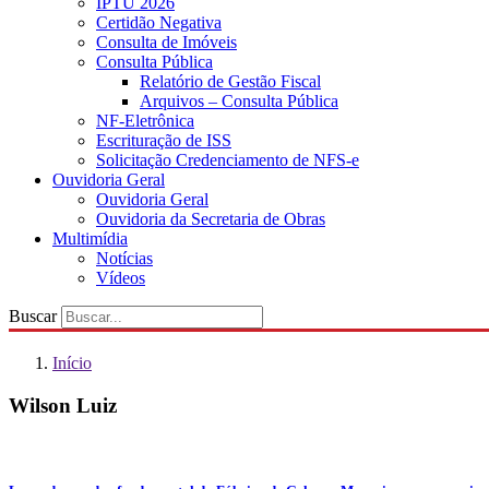
IPTU 2026
Certidão Negativa
Consulta de Imóveis
Consulta Pública
Relatório de Gestão Fiscal
Arquivos – Consulta Pública
NF-Eletrônica
Escrituração de ISS
Solicitação Credenciamento de NFS-e
Ouvidoria Geral
Ouvidoria Geral
Ouvidoria da Secretaria de Obras
Multimídia
Notícias
Vídeos
Buscar
Início
Wilson Luiz