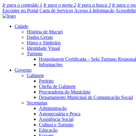
Ir para o conteúdo
1
Ir para o menu
2
Ir para a busca
3
Ir para o r
Encontre no Portal
Carta de Serviços
Acesso à Informação
Acessibili
Cidade
História de Mucuri
Dados Gerais
Hinos e Símbolos
Identidade Visual
Turismo
Hospedagem Certificada – Selo Turismo Responsá
Informações
Governo
Gabinete
Prefeito
Chefia de Gabinete
Procuradoria do Município
Departamento Municipal de Comunicação Social
Secretarias
Administração
Agropecuária e Pesca
Assistência Social
Cultura e Turismo
Educação
Esporte