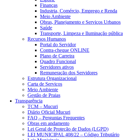
Finanças
Industria, Comércio, Emprego e Renda
Meio Ambiente
Obras, Planejamento e Serviços Urbanos
Saúde
Transporte, Limpeza e Iluminação pública
Recursos Humanos
Portal do Servidor
Contra-cheque ONLINE
Plano de Carreira
Quadro Funcional
Servidores ativos
Remuneração dos Servidores
Estrutura Organizacional
Carta de Serviços
Meio Ambiente
Gestão de Praias
Transparência
TCM – Mucuri
Diário Oficial Mucuri
FAQ – Perguntas Frequentes
Obras em andamento
Lei Geral de Proteção de Dados (LGPD)
LEI MUNICIPAL 408/22 – Código Tributário