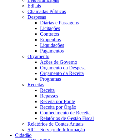
Leis Municipais
Editais
Chamadas Públicas
Despesas
Diárias e Passagens
Licitações
Contratos
Empenhos
Liquidações
Pagamentos
Orçamento
Ações de Governo
Orçamento da Despesa
Orçamento da Receita
Programas
Receitas
Receita
Repasses
Receita por Fonte
Receita por Órgão
Conhecimento de Receita
Relatórios de Gestão Fiscal
Relatórios de Contas Anuais
SIC – Serviço de Informação
Cidadão