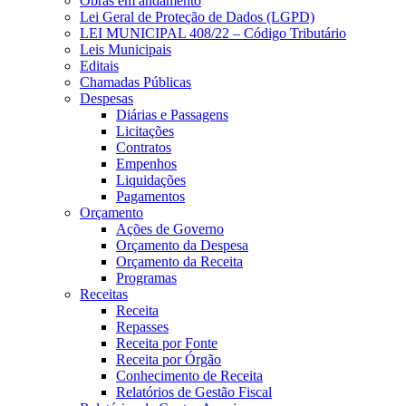
Obras em andamento
Lei Geral de Proteção de Dados (LGPD)
LEI MUNICIPAL 408/22 – Código Tributário
Leis Municipais
Editais
Chamadas Públicas
Despesas
Diárias e Passagens
Licitações
Contratos
Empenhos
Liquidações
Pagamentos
Orçamento
Ações de Governo
Orçamento da Despesa
Orçamento da Receita
Programas
Receitas
Receita
Repasses
Receita por Fonte
Receita por Órgão
Conhecimento de Receita
Relatórios de Gestão Fiscal