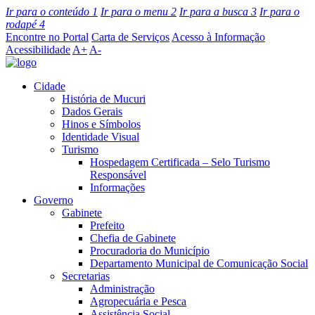
Ir para o conteúdo
1
Ir para o menu
2
Ir para a busca
3
Ir para o
rodapé
4
Encontre no Portal
Carta de Serviços
Acesso à Informação
Acessibilidade
A+
A-
Cidade
História de Mucuri
Dados Gerais
Hinos e Símbolos
Identidade Visual
Turismo
Hospedagem Certificada – Selo Turismo
Responsável
Informações
Governo
Gabinete
Prefeito
Chefia de Gabinete
Procuradoria do Município
Departamento Municipal de Comunicação Social
Secretarias
Administração
Agropecuária e Pesca
Assistência Social