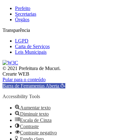
Prefeito
Secretarias
Órgãos
Transparência
LGPD
Carta de Serviços
Leis Municipais
© 2021 Prefeitura de Mucuri.
Crearte WEB
Pular para o conteúdo
Barra de Ferramentas Aberta
Accessibility Tools
Aumentar texto
Diminuir texto
Escala de Cinza
Contraste
Contraste negativo
Fundo claro