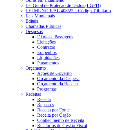
Obras em andamento
Lei Geral de Proteção de Dados (LGPD)
LEI MUNICIPAL 408/22 – Código Tributário
Leis Municipais
Editais
Chamadas Públicas
Despesas
Diárias e Passagens
Licitações
Contratos
Empenhos
Liquidações
Pagamentos
Orçamento
Ações de Governo
Orçamento da Despesa
Orçamento da Receita
Programas
Receitas
Receita
Repasses
Receita por Fonte
Receita por Órgão
Conhecimento de Receita
Relatórios de Gestão Fiscal