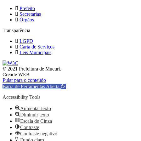
Prefeito
Secretarias
Órgãos
Transparência
LGPD
Carta de Serviços
Leis Municipais
© 2021 Prefeitura de Mucuri.
Crearte WEB
Pular para o conteúdo
Barra de Ferramentas Aberta
Accessibility Tools
Aumentar texto
Diminuir texto
Escala de Cinza
Contraste
Contraste negativo
Fundo claro