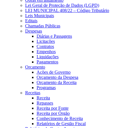
Obras em andamento
Lei Geral de Proteção de Dados (LGPD)
LEI MUNICIPAL 408/22 – Código Tributário
Leis Municipais
Editais
Chamadas Públicas
Despesas
Diárias e Passagens
Licitações
Contratos
Empenhos
Liquidações
Pagamentos
Orçamento
Ações de Governo
Orçamento da Despesa
Orçamento da Receita
Programas
Receitas
Receita
Repasses
Receita por Fonte
Receita por Órgão
Conhecimento de Receita
Relatórios de Gestão Fiscal