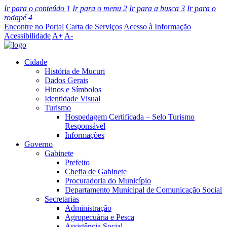
Ir para o conteúdo
1
Ir para o menu
2
Ir para a busca
3
Ir para o
rodapé
4
Encontre no Portal
Carta de Serviços
Acesso à Informação
Acessibilidade
A+
A-
Cidade
História de Mucuri
Dados Gerais
Hinos e Símbolos
Identidade Visual
Turismo
Hospedagem Certificada – Selo Turismo
Responsável
Informações
Governo
Gabinete
Prefeito
Chefia de Gabinete
Procuradoria do Município
Departamento Municipal de Comunicação Social
Secretarias
Administração
Agropecuária e Pesca
Assistência Social