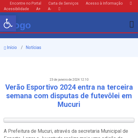
Encontre no Portal
Carta de Serviços
Acesso à Informação
Acessibilidade
A+
A-
Barra de Ferramentas Aberta
Início
Notícias
23 de janeiro de 2024 12:10
Verão Esportivo 2024 entra na terceira
semana com disputas de futevôlei em
Mucuri
A Prefeitura de Mucuri, através da secretaria Municipal de