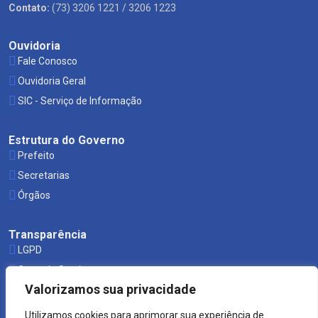
Contato:
(73) 3206 1221 / 3206 1223
Ouvidoria
Fale Conosco
Ouvidoria Geral
SIC - Serviço de Informação
Estrutura do Governo
Prefeito
Secretarias
Órgãos
Transparência
LGPD
Carta de Serviços
Valorizamos sua privacidade
Leis Municipais
Utilizamos cookies para aprimorar sua experiência de