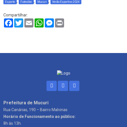
,
,
,
Esporte
Futevôlei
Mucuri
Verão Esportivo 2024
Compartilhar:
Facebook
Twitter
Email
WhatsApp
Messenger
Print
Prefeitura de Mucuri
Rua Canárias, 190 – Bairro Malvinas
Horário de Funcionamento ao público:
8h às 13h.