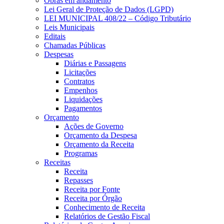
Obras em andamento
Lei Geral de Proteção de Dados (LGPD)
LEI MUNICIPAL 408/22 – Código Tributário
Leis Municipais
Editais
Chamadas Públicas
Despesas
Diárias e Passagens
Licitações
Contratos
Empenhos
Liquidações
Pagamentos
Orçamento
Ações de Governo
Orçamento da Despesa
Orçamento da Receita
Programas
Receitas
Receita
Repasses
Receita por Fonte
Receita por Órgão
Conhecimento de Receita
Relatórios de Gestão Fiscal