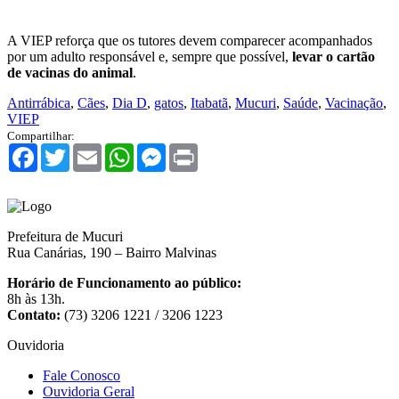
A VIEP reforça que os tutores devem comparecer acompanhados
por um adulto responsável e, sempre que possível,
levar o cartão
de vacinas do animal
.
Antirrábica
,
Cães
,
Dia D
,
gatos
,
Itabatã
,
Mucuri
,
Saúde
,
Vacinação
,
VIEP
Compartilhar:
Facebook
Twitter
Email
WhatsApp
Messenger
Print
Prefeitura de Mucuri
Rua Canárias, 190 – Bairro Malvinas
Horário de Funcionamento ao público:
8h às 13h.
Contato:
(73) 3206 1221 / 3206 1223
Ouvidoria
Fale Conosco
Ouvidoria Geral