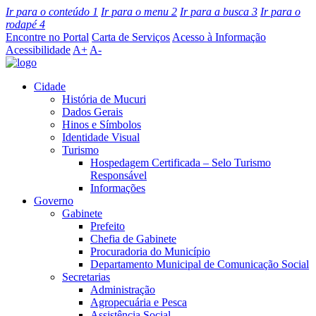
Ir para o conteúdo
1
Ir para o menu
2
Ir para a busca
3
Ir para o
rodapé
4
Encontre no Portal
Carta de Serviços
Acesso à Informação
Acessibilidade
A+
A-
Cidade
História de Mucuri
Dados Gerais
Hinos e Símbolos
Identidade Visual
Turismo
Hospedagem Certificada – Selo Turismo
Responsável
Informações
Governo
Gabinete
Prefeito
Chefia de Gabinete
Procuradoria do Município
Departamento Municipal de Comunicação Social
Secretarias
Administração
Agropecuária e Pesca
Assistência Social