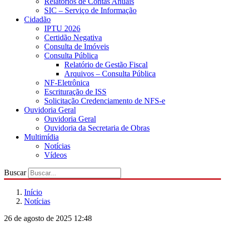
Relatórios de Contas Anuais
SIC – Serviço de Informação
Cidadão
IPTU 2026
Certidão Negativa
Consulta de Imóveis
Consulta Pública
Relatório de Gestão Fiscal
Arquivos – Consulta Pública
NF-Eletrônica
Escrituração de ISS
Solicitação Credenciamento de NFS-e
Ouvidoria Geral
Ouvidoria Geral
Ouvidoria da Secretaria de Obras
Multimídia
Notícias
Vídeos
Buscar
Início
Notícias
26 de agosto de 2025 12:48