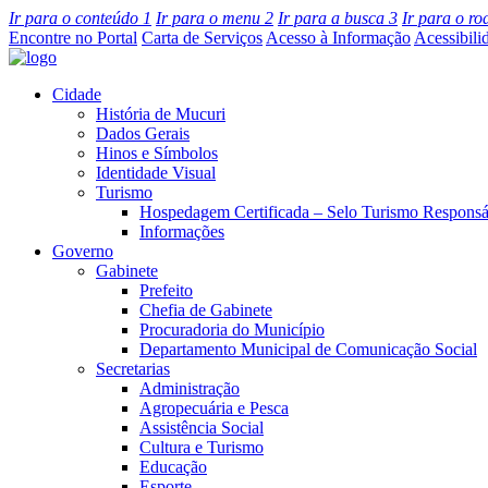
Ir para o conteúdo
1
Ir para o menu
2
Ir para a busca
3
Ir para o r
Encontre no Portal
Carta de Serviços
Acesso à Informação
Acessibili
Cidade
História de Mucuri
Dados Gerais
Hinos e Símbolos
Identidade Visual
Turismo
Hospedagem Certificada – Selo Turismo Responsá
Informações
Governo
Gabinete
Prefeito
Chefia de Gabinete
Procuradoria do Município
Departamento Municipal de Comunicação Social
Secretarias
Administração
Agropecuária e Pesca
Assistência Social
Cultura e Turismo
Educação
Esporte