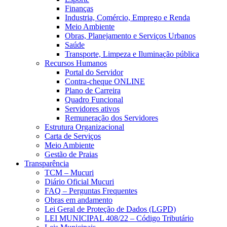
Finanças
Industria, Comércio, Emprego e Renda
Meio Ambiente
Obras, Planejamento e Serviços Urbanos
Saúde
Transporte, Limpeza e Iluminação pública
Recursos Humanos
Portal do Servidor
Contra-cheque ONLINE
Plano de Carreira
Quadro Funcional
Servidores ativos
Remuneração dos Servidores
Estrutura Organizacional
Carta de Serviços
Meio Ambiente
Gestão de Praias
Transparência
TCM – Mucuri
Diário Oficial Mucuri
FAQ – Perguntas Frequentes
Obras em andamento
Lei Geral de Proteção de Dados (LGPD)
LEI MUNICIPAL 408/22 – Código Tributário