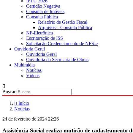
IPTU 2026
Certidão Negativa
Consulta de Imóveis
Consulta Pública
Relatório de Gestão Fiscal
Arquivos – Consulta Pública
NF-Eletrônica
Escrituração de ISS
Solicitação Credenciamento de NFS-e
Ouvidoria Geral
Ouvidoria Geral
Ouvidoria da Secretaria de Obras
Multimídia
Notícias
Vídeos
Buscar
Início
Notícias
24 de fevereiro de 2024 22:26
Assistência Social realiza mutirão de cadastramento