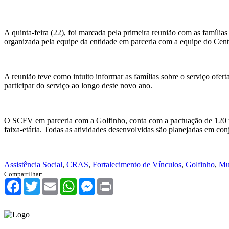
A quinta-feira (22), foi marcada pela primeira reunião com as famíli
organizada pela equipe da entidade em parceria com a equipe do Cen
A reunião teve como intuito informar as famílias sobre o serviço ofer
participar do serviço ao longo deste novo ano.
O SCFV em parceria com a Golfinho, conta com a pactuação de 120 usu
faixa-etária. Todas as atividades desenvolvidas são planejadas em con
Assistência Social
,
CRAS
,
Fortalecimento de Vínculos
,
Golfinho
,
Mu
Compartilhar:
Facebook
Twitter
Email
WhatsApp
Messenger
Print