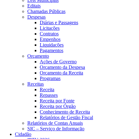
Leis Municipais
Editais
Chamadas Públicas
Despesas
Diárias e Passagens
Licitações
Contratos
Empenhos
Liquidações
Pagamentos
Orçamento
Ações de Governo
Orçamento da Despesa
Orçamento da Receita
Programas
Receitas
Receita
Repasses
Receita por Fonte
Receita por Órgão
Conhecimento de Receita
Relatórios de Gestão Fiscal
Relatórios de Contas Anuais
SIC – Serviço de Informação
Cidadão