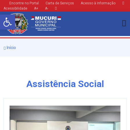
Encontre no Portal
Carta de Serviços
Acesso à Informação
Acessibilidade
A+
A-
Barra de Ferramentas Aberta
Início
Assistência Social