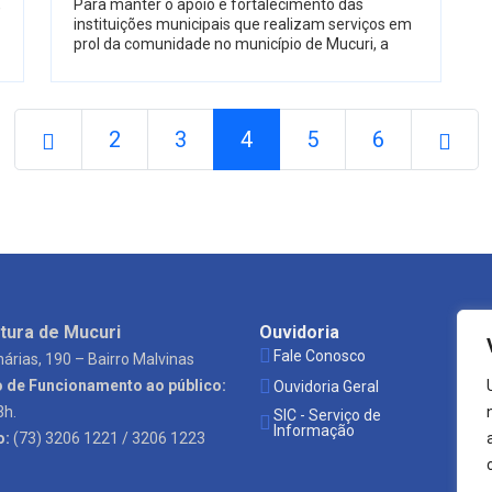
,
Para manter o apoio e fortalecimento das
instituições municipais que realizam serviços em
prol da comunidade no município de Mucuri, a
2
3
4
5
6
tura de Mucuri
Ouvidoria
Es
Fale Conosco
P
árias, 190 – Bairro Malvinas
o de Funcionamento ao público:
Ouvidoria Geral
S
3h.
SIC - Serviço de
Ó
Informação
o:
(73) 3206 1221 / 3206 1223