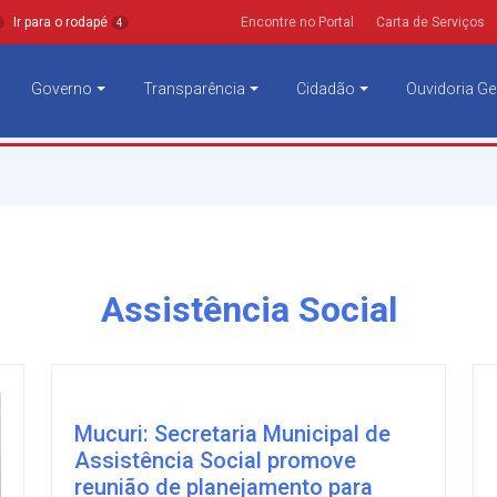
Ir para o rodapé
Encontre no Portal
Carta de Serviços
4
Governo
Transparência
Cidadão
Ouvidoria Ge
Assistência Social
Mucuri: Secretaria Municipal de
Assistência Social promove
reunião de planejamento para