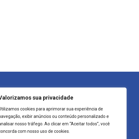
trutura do Governo
Transparência
Valorizamos sua privacidade
refeito
LGPD
Utilizamos cookies para aprimorar sua experiência de
ecretarias
Carta de Serviços
navegação, exibir anúncios ou conteúdo personalizado e
rgãos
Leis Municipais
analisar nosso tráfego. Ao clicar em “Aceitar todos”, você
concorda com nosso uso de cookies.