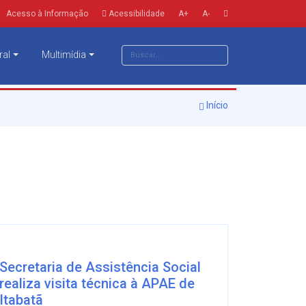
Acesso à Informação
Acessibilidade
A+
A-
ral
Multimídia
Início
Secretaria de Assistência Social
realiza visita técnica à APAE de
Itabatã