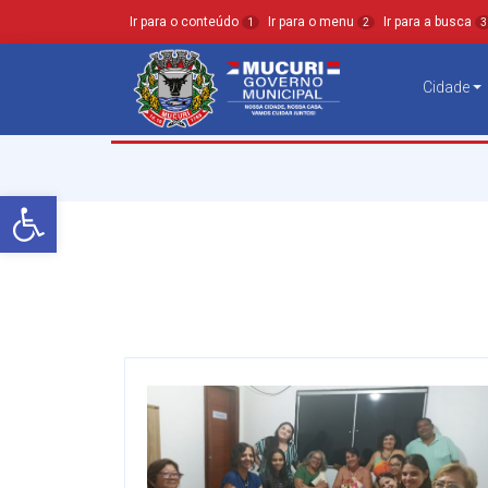
Ir para o conteúdo
Ir para o menu
Ir para a busca
1
2
3
Cidade
Barra de Ferramentas Aberta