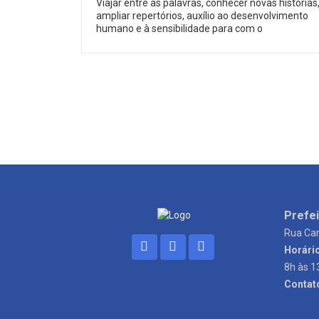
Viajar entre as palavras, conhecer novas histórias
ampliar repertórios, auxílio ao desenvolvimento
humano e à sensibilidade para com o
Prefei
Rua Can
Horári
8h às 1
Contat