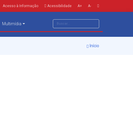
Acesso à Informação
Acessibilidade
A+
A-
Multimídia
Início