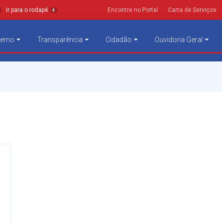
Ir para o rodapé
Encontre no Portal
Carta de Serviços
4
erno
Transparência
Cidadão
Ouvidoria Geral