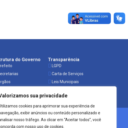
trutura do Governo
Transparência
refeito
LGPD
ecretarias
Carta de Serviços
rgãos
Leis Municipais
Valorizamos sua privacidade
Utilizamos cookies para aprimorar sua experiência de
navegação, exibir anúncios ou conteúdo personalizado e
Crearte WEB
analisar nosso tráfego. Ao clicar em “Aceitar todos”, você
concorda com nosso uso de cookies.