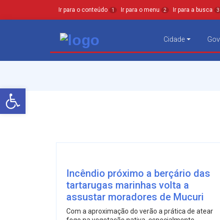
Ir para o conteúdo
Ir para o menu
Ir para a busca
1
2
3
Cidade
Gov
Barra de Ferramentas Aberta
Incêndio próximo a berçário das
tartarugas marinhas volta a
assustar moradores de Mucuri
Com a aproximação do verão a prática de atear
fogo na vegetação nativa, especialmente