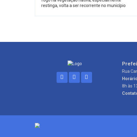
restinga, volta a ser recorrente no município
Prefei
Rua Can
Horári
8h às 1
Contat