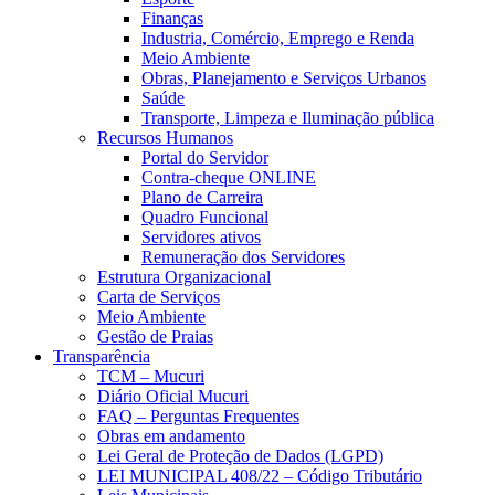
Finanças
Industria, Comércio, Emprego e Renda
Meio Ambiente
Obras, Planejamento e Serviços Urbanos
Saúde
Transporte, Limpeza e Iluminação pública
Recursos Humanos
Portal do Servidor
Contra-cheque ONLINE
Plano de Carreira
Quadro Funcional
Servidores ativos
Remuneração dos Servidores
Estrutura Organizacional
Carta de Serviços
Meio Ambiente
Gestão de Praias
Transparência
TCM – Mucuri
Diário Oficial Mucuri
FAQ – Perguntas Frequentes
Obras em andamento
Lei Geral de Proteção de Dados (LGPD)
LEI MUNICIPAL 408/22 – Código Tributário