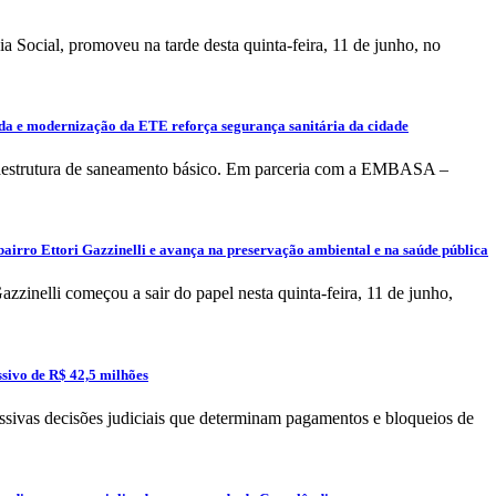
a Social, promoveu na tarde desta quinta-feira, 11 de junho, no
ada e modernização da ETE reforça segurança sanitária da cidade
fraestrutura de saneamento básico. Em parceria com a EMBASA –
irro Ettori Gazzinelli e avança na preservação ambiental e na saúde pública
zzinelli começou a sair do papel nesta quinta-feira, 11 de junho,
ssivo de R$ 42,5 milhões
ssivas decisões judiciais que determinam pagamentos e bloqueios de