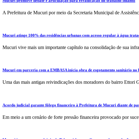
Mucuri promove debate e articulação para erradicação do trabalho infantil
A Prefeitura de Mucuri por meio da Secretaria Municipal de Assistênci
Mucuri atinge 100% das residências urbanas com acesso regular à água trat
Mucuri vive mais um importante capítulo na consolidação de sua in
Mucuri em parceria com a EMBASA inicia obra de esgotamento sanitário no ba
Uma das mais antigas reivindicações dos moradores do bairro Ettori Ga
Acordo judicial garante fôlego financeiro à Prefeitura de Mucuri diante de pa
Em meio a um cenário de forte pressão financeira provocado por suce