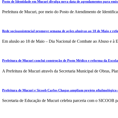
Posto de Identidade em Mucuri divulga nova data de agendamentos para emi
Prefeitura de Mucuri, por meio do Posto de Atendimento de Identifica
Rede socioassistencial promove semana de ações alusivas ao 18 de Maio e ref
Em alusão ao 18 de Maio – Dia Nacional de Combate ao Abuso e à Exp
Prefeitura de Mucuri conclui construção de Posto Médico e reforma da Escol
A Prefeitura de Mucuri através da Secretaria Municipal de Obras, Pl
Prefeitura de Mucuri e Sicoob Carlos Chagas ampliam projeto oftalmológico q
Secretaria de Educação de Mucuri celebra parceria com o SICOOB par