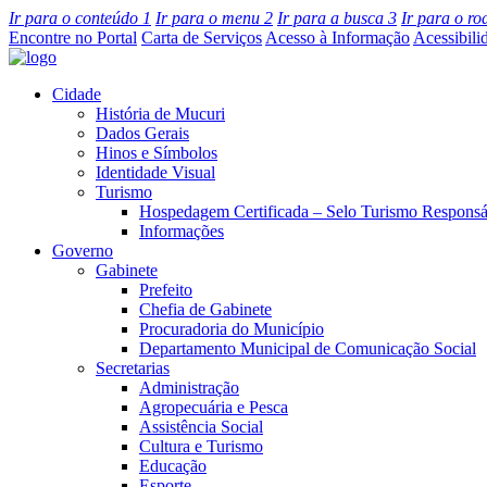
Ir para o conteúdo
1
Ir para o menu
2
Ir para a busca
3
Ir para o r
Encontre no Portal
Carta de Serviços
Acesso à Informação
Acessibili
Cidade
História de Mucuri
Dados Gerais
Hinos e Símbolos
Identidade Visual
Turismo
Hospedagem Certificada – Selo Turismo Responsá
Informações
Governo
Gabinete
Prefeito
Chefia de Gabinete
Procuradoria do Município
Departamento Municipal de Comunicação Social
Secretarias
Administração
Agropecuária e Pesca
Assistência Social
Cultura e Turismo
Educação
Esporte