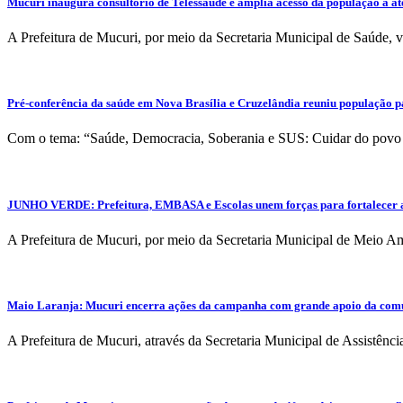
Mucuri inaugura consultório de Telessaúde e amplia acesso da população a a
A Prefeitura de Mucuri, por meio da Secretaria Municipal de Saúde, 
Pré-conferência da saúde em Nova Brasília e Cruzelândia reuniu população par
Com o tema: “Saúde, Democracia, Soberania e SUS: Cuidar do povo 
JUNHO VERDE: Prefeitura, EMBASA e Escolas unem forças para fortalecer a
A Prefeitura de Mucuri, por meio da Secretaria Municipal de Meio 
Maio Laranja: Mucuri encerra ações da campanha com grande apoio da com
A Prefeitura de Mucuri, através da Secretaria Municipal de Assistênc