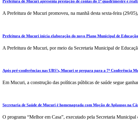
Prefeitura de Mucuri apresenta prestação de contas do 1º quadrimestre e rea
A Prefeitura de Mucuri promoveu, na manhã desta sexta-feira (29/05),
Prefeitura de Mucuri inicia elaboração do novo Plano Municipal de Educaçã
A Prefeitura de Mucuri, por meio da Secretaria Municipal de Educaçã
Após pré-conferências nas UBS’s, Mucuri se prepara para a 7ª Conferência M
Em Mucuri, a construção das políticas públicas de saúde segue ganhan
Secretaria de Saúde de Mucuri é homenageada com Moção de Aplausos na C
O programa “Melhor em Casa”, executado pela Secretaria Municipal 