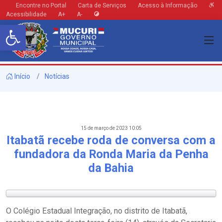
Encontre no Portal
Carta de Serviços
Acesso à Informação
Acessibilidade
A+
A-
Barra de Ferramentas Aberta
Início
Notícias
15 de março de 2023 10:05
Itabatã recebe roda de conversa com a
fundadora da Ronda Maria da Penha
da Bahia
O Colégio Estadual Integração, no distrito de Itabatã,