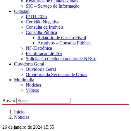
Relatórios de Contas Anuais
SIC – Serviço de Informação
Cidadão
IPTU 2026
Certidão Negativa
Consulta de Imóveis
Consulta Pública
Relatório de Gestão Fiscal
Arquivos – Consulta Pública
NF-Eletrônica
Escrituração de ISS
Solicitação Credenciamento de NFS-e
Ouvidoria Geral
Ouvidoria Geral
Ouvidoria da Secretaria de Obras
Multimídia
Notícias
Vídeos
Buscar
Início
Notícias
26 de janeiro de 2024 15:55