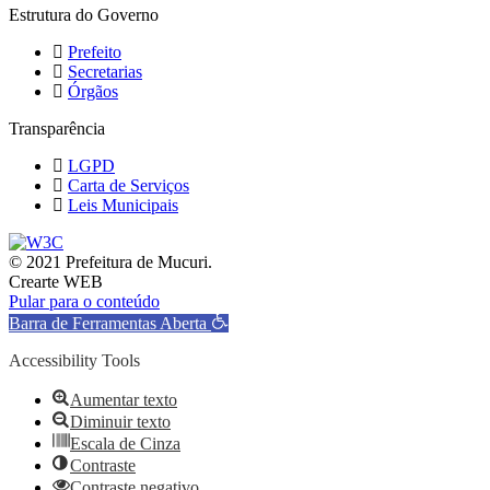
Estrutura do Governo
Prefeito
Secretarias
Órgãos
Transparência
LGPD
Carta de Serviços
Leis Municipais
© 2021 Prefeitura de Mucuri.
Crearte WEB
Pular para o conteúdo
Barra de Ferramentas Aberta
Accessibility Tools
Aumentar texto
Diminuir texto
Escala de Cinza
Contraste
Contraste negativo