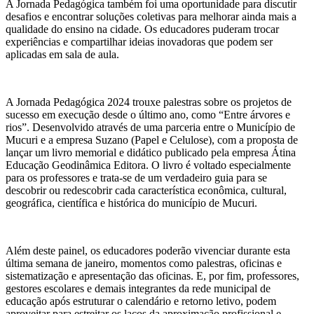
A Jornada Pedagógica também foi uma oportunidade para discutir
desafios e encontrar soluções coletivas para melhorar ainda mais a
qualidade do ensino na cidade. Os educadores puderam trocar
experiências e compartilhar ideias inovadoras que podem ser
aplicadas em sala de aula.
A Jornada Pedagógica 2024 trouxe palestras sobre os projetos de
sucesso em execução desde o último ano, como “Entre árvores e
rios”. Desenvolvido através de uma parceria entre o Município de
Mucuri e a empresa Suzano (Papel e Celulose), com a proposta de
lançar um livro memorial e didático publicado pela empresa Átina
Educação Geodinâmica Editora. O livro é voltado especialmente
para os professores e trata-se de um verdadeiro guia para se
descobrir ou redescobrir cada característica econômica, cultural,
geográfica, científica e histórica do município de Mucuri.
Além deste painel, os educadores poderão vivenciar durante esta
última semana de janeiro, momentos como palestras, oficinas e
sistematização e apresentação das oficinas. E, por fim, professores,
gestores escolares e demais integrantes da rede municipal de
educação após estruturar o calendário e retorno letivo, podem
aproveitar para estreitar os laços da aproximação profissional e