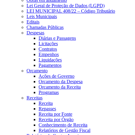
Obras em andamento
Lei Geral de Proteção de Dados (LGPD)
LEI MUNICIPAL 408/22 – Código Tributário
Leis Municipais
Editais
Chamadas Públicas
Despesas
Diárias e Passagens
Licitações
Contratos
Empenhos
Liquidações
Pagamentos
Orçamento
Ações de Governo
Orçamento da Despesa
Orçamento da Receita
Programas
Receitas
Receita
Repasses
Receita por Fonte
Receita por Órgão
Conhecimento de Receita
Relatórios de Gestão Fiscal