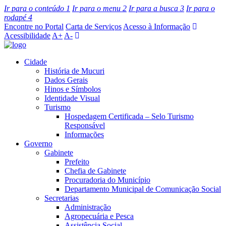
Ir para o conteúdo
1
Ir para o menu
2
Ir para a busca
3
Ir para o
rodapé
4
Encontre no Portal
Carta de Serviços
Acesso à Informação
Acessibilidade
A+
A-
Cidade
História de Mucuri
Dados Gerais
Hinos e Símbolos
Identidade Visual
Turismo
Hospedagem Certificada – Selo Turismo
Responsável
Informações
Governo
Gabinete
Prefeito
Chefia de Gabinete
Procuradoria do Município
Departamento Municipal de Comunicação Social
Secretarias
Administração
Agropecuária e Pesca
Assistência Social