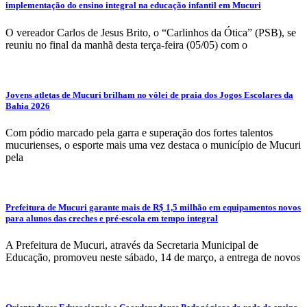
implementação do ensino integral na educação infantil em Mucuri
O vereador Carlos de Jesus Brito, o “Carlinhos da Ótica” (PSB), se
reuniu no final da manhã desta terça-feira (05/05) com o
Jovens atletas de Mucuri brilham no vôlei de praia dos Jogos Escolares da
Bahia 2026
Com pódio marcado pela garra e superação dos fortes talentos
mucurienses, o esporte mais uma vez destaca o município de Mucuri
pela
Prefeitura de Mucuri garante mais de R$ 1,5 milhão em equipamentos novos
para alunos das creches e pré-escola em tempo integral
A Prefeitura de Mucuri, através da Secretaria Municipal de
Educação, promoveu neste sábado, 14 de março, a entrega de novos