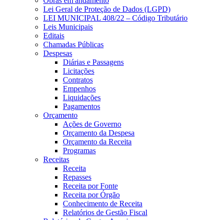
Obras em andamento
Lei Geral de Proteção de Dados (LGPD)
LEI MUNICIPAL 408/22 – Código Tributário
Leis Municipais
Editais
Chamadas Públicas
Despesas
Diárias e Passagens
Licitações
Contratos
Empenhos
Liquidações
Pagamentos
Orçamento
Ações de Governo
Orçamento da Despesa
Orçamento da Receita
Programas
Receitas
Receita
Repasses
Receita por Fonte
Receita por Órgão
Conhecimento de Receita
Relatórios de Gestão Fiscal