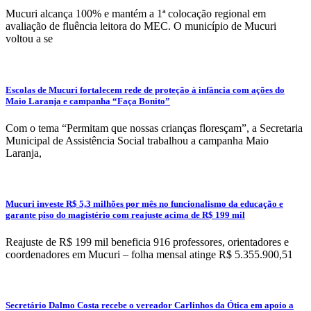
Mucuri alcança 100% e mantém a 1ª colocação regional em
avaliação de fluência leitora do MEC. O município de Mucuri
voltou a se
Escolas de Mucuri fortalecem rede de proteção à infância com ações do
Maio Laranja e campanha “Faça Bonito”
Com o tema “Permitam que nossas crianças floresçam”, a Secretaria
Municipal de Assistência Social trabalhou a campanha Maio
Laranja,
Mucuri investe R$ 5,3 milhões por mês no funcionalismo da educação e
garante piso do magistério com reajuste acima de R$ 199 mil
Reajuste de R$ 199 mil beneficia 916 professores, orientadores e
coordenadores em Mucuri – folha mensal atinge R$ 5.355.900,51
Secretário Dalmo Costa recebe o vereador Carlinhos da Ótica em apoio a