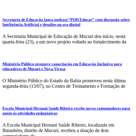
Secretaria de Educação lança podcast “POD Educar” com discussão sobre
Inteligência Artificial e desafios na era digital
A Secretaria Municipal de Educação de Mucuri deu início, nesta
quarta-feira (23), a um novo projeto voltado ao fortalecimento da
Ministério Público promove capacitação em Educação Inclusiva para
educadores de Mucuri e Nova Viçosa
O Ministério Público do Estado da Bahia promoveu nesta última
segunda-feira (13/07), no Centro de Treinamento e Formação de
Escola Municipal Hernani Saúde Ribeiro recebe novos computadores para
apoio às atividades pedagógicas
A Escola Municipal Hernani Saúde Ribeiro, localizada em
Ibiranhém, distrito de Mucuri, recebeu a doação de dois
computadores da