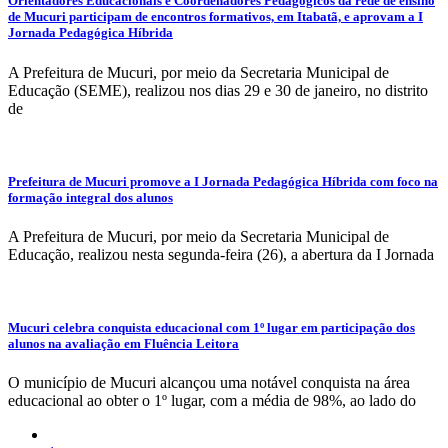
Orientadores Educacionais e Coordenadores Pedagógicos da rede de ensino
de Mucuri participam de encontros formativos, em Itabatã, e aprovam a I
Jornada Pedagógica Híbrida
A Prefeitura de Mucuri, por meio da Secretaria Municipal de
Educação (SEME), realizou nos dias 29 e 30 de janeiro, no distrito
de
Prefeitura de Mucuri promove a I Jornada Pedagógica Híbrida com foco na
formação integral dos alunos
A Prefeitura de Mucuri, por meio da Secretaria Municipal de
Educação, realizou nesta segunda-feira (26), a abertura da I Jornada
Mucuri celebra conquista educacional com 1º lugar em participação dos
alunos na avaliação em Fluência Leitora
O município de Mucuri alcançou uma notável conquista na área
educacional ao obter o 1º lugar, com a média de 98%, ao lado do