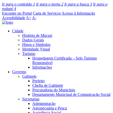
Ir para o conteúdo
1
Ir para o menu
2
Ir para a busca
3
Ir para o
rodapé
4
Encontre no Portal
Carta de Serviços
Acesso à Informação
Acessibilidade
A+
A-
Cidade
História de Mucuri
Dados Gerais
Hinos e Símbolos
Identidade Visual
Turismo
Hospedagem Certificada – Selo Turismo
Responsável
Informações
Governo
Gabinete
Prefeito
Chefia de Gabinete
Procuradoria do Município
Departamento Municipal de Comunicação Social
Secretarias
Administração
Agropecuária e Pesca
Assistência Social