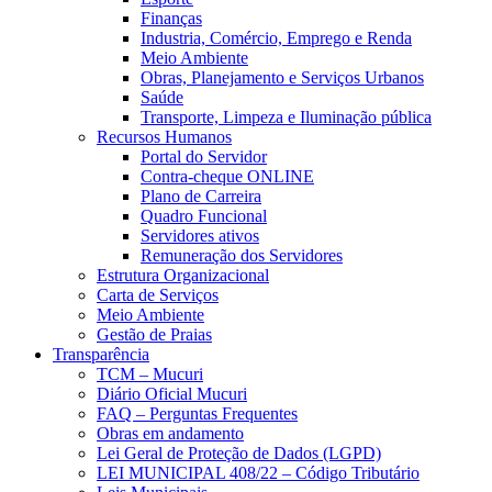
Finanças
Industria, Comércio, Emprego e Renda
Meio Ambiente
Obras, Planejamento e Serviços Urbanos
Saúde
Transporte, Limpeza e Iluminação pública
Recursos Humanos
Portal do Servidor
Contra-cheque ONLINE
Plano de Carreira
Quadro Funcional
Servidores ativos
Remuneração dos Servidores
Estrutura Organizacional
Carta de Serviços
Meio Ambiente
Gestão de Praias
Transparência
TCM – Mucuri
Diário Oficial Mucuri
FAQ – Perguntas Frequentes
Obras em andamento
Lei Geral de Proteção de Dados (LGPD)
LEI MUNICIPAL 408/22 – Código Tributário