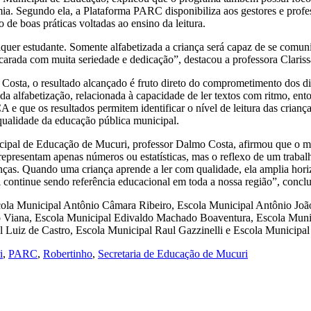
ia. Segundo ela, a Plataforma PARC disponibiliza aos gestores e profes
o de boas práticas voltadas ao ensino da leitura.
lquer estudante. Somente alfabetizada a criança será capaz de se comu
ncarada com muita seriedade e dedicação”, destacou a professora Clari
Costa, o resultado alcançado é fruto direto do comprometimento dos di
 da alfabetização, relacionada à capacidade de ler textos com ritmo, 
 que os resultados permitem identificar o nível de leitura das criança
qualidade da educação pública municipal.
icipal de Educação de Mucuri, professor Dalmo Costa, afirmou que o mu
representam apenas números ou estatísticas, mas o reflexo de um trabalh
as. Quando uma criança aprende a ler com qualidade, ela amplia horizo
ontinue sendo referência educacional em toda a nossa região”, conclu
scola Municipal Antônio Câmara Ribeiro, Escola Municipal Antônio João
co Viana, Escola Municipal Edivaldo Machado Boaventura, Escola Mun
Luiz de Castro, Escola Municipal Raul Gazzinelli e Escola Municipal
i
,
PARC
,
Robertinho
,
Secretaria de Educação de Mucuri