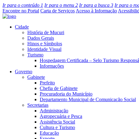
Ir para o conteúdo
1
Ir para o menu
2
Ir para a busca
3
Ir para o r
Encontre no Portal
Carta de Serviços
Acesso à Informação
Acessibili
Cidade
História de Mucuri
Dados Gerais
Hinos e Símbolos
Identidade Visual
Turismo
Hospedagem Certificada – Selo Turismo Responsá
Informações
Governo
Gabinete
Prefeito
Chefia de Gabinete
Procuradoria do Município
Departamento Municipal de Comunicação Social
Secretarias
Administração
Agropecuária e Pesca
Assistência Social
Cultura e Turismo
Educação
Esporte