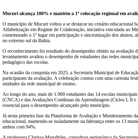
Mucuri alcança 100% e mantém a 1ª colocação regional em avalia
O município de Mucuri voltou a se destacar no cenário educacional ba
Alfabetização em Regime de Colaboração, iniciativa vinculada ao
comemorado o 1º lugar em participação e sincronização dos alunos, 
no extremo sul da Bahia.
O reconhecimento foi resultado do desempenho obtido na avaliação
levantamento avaliou o desempenho de estudantes das redes municipai
pedagógico das escolas.
Na ocasião da conquista em 2025, a Secretaria Municipal de Educaçã
participaram da avaliação. A celebração contou com uma carreata festi
unidades da rede municipal de ensino.
Ao longo do ano, mais de 1.900 estudantes das 14 escolas municipais
(CNCA) e das Avaliações Contínuas da Aprendizagem (Ciclos I, II e I
essencial para o desempenho alcançado pelo município.
Já nesta primeira fase da Plataforma de Avaliação e Monitoramento
educacional, mantendo-se isoladamente na liderança entre os 13 muni
ambos com 94%.
A professora Clarissa Magalhães, consultora pedagógica da Secretar