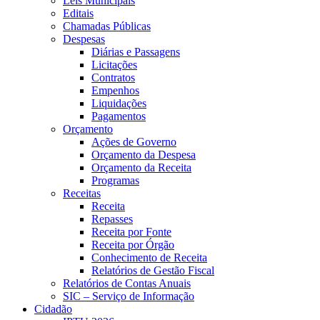
Leis Municipais
Editais
Chamadas Públicas
Despesas
Diárias e Passagens
Licitações
Contratos
Empenhos
Liquidações
Pagamentos
Orçamento
Ações de Governo
Orçamento da Despesa
Orçamento da Receita
Programas
Receitas
Receita
Repasses
Receita por Fonte
Receita por Órgão
Conhecimento de Receita
Relatórios de Gestão Fiscal
Relatórios de Contas Anuais
SIC – Serviço de Informação
Cidadão