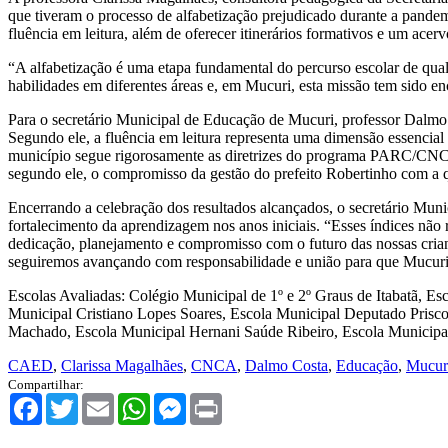
que tiveram o processo de alfabetização prejudicado durante a pandem
fluência em leitura, além de oferecer itinerários formativos e um acerv
“A alfabetização é uma etapa fundamental do percurso escolar de qua
habilidades em diferentes áreas e, em Mucuri, esta missão tem sido e
Para o secretário Municipal de Educação de Mucuri, professor Dalmo 
Segundo ele, a fluência em leitura representa uma dimensão essencial
município segue rigorosamente as diretrizes do programa PARC/CNCA e
segundo ele, o compromisso da gestão do prefeito Robertinho com a 
Encerrando a celebração dos resultados alcançados, o secretário Mun
fortalecimento da aprendizagem nos anos iniciais. “Esses índices não 
dedicação, planejamento e compromisso com o futuro das nossas crianç
seguiremos avançando com responsabilidade e união para que Mucuri c
Escolas Avaliadas: Colégio Municipal de 1º e 2º Graus de Itabatã, E
Municipal Cristiano Lopes Soares, Escola Municipal Deputado Pris
Machado, Escola Municipal Hernani Saúde Ribeiro, Escola Municipal 
CAED
,
Clarissa Magalhães
,
CNCA
,
Dalmo Costa
,
Educação
,
Mucur
Compartilhar:
Facebook
Twitter
Email
WhatsApp
Messenger
Print