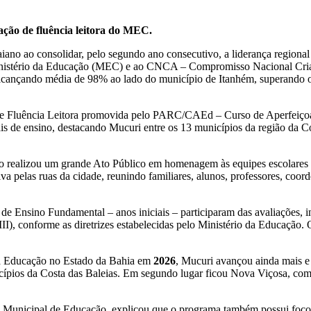
ção de fluência leitora do MEC.
iano ao consolidar, pelo segundo ano consecutivo, a liderança regiona
 Ministério da Educação (MEC) e ao CNCA – Compromisso Nacional Cr
alcançando média de 98% ao lado do município de Itanhém, superando 
 de Fluência Leitora promovida pelo PARC/CAEd – Curso de Aperfeiç
s de ensino, destacando Mucuri entre os 13 municípios da região da Co
o realizou um grande Ato Público em homenagem às equipes escolares 
va pelas ruas da cidade, reunindo familiares, alunos, professores, coor
 de Ensino Fundamental – anos iniciais – participaram das avaliações,
II), conforme as diretrizes estabelecidas pelo Ministério da Educação.
 da Educação no Estado da Bahia em
2026
, Mucuri avançou ainda mais e
cípios da Costa das Baleias. Em segundo lugar ficou Nova Viçosa, com 
ia Municipal de Educação, explicou que o programa também possui foco