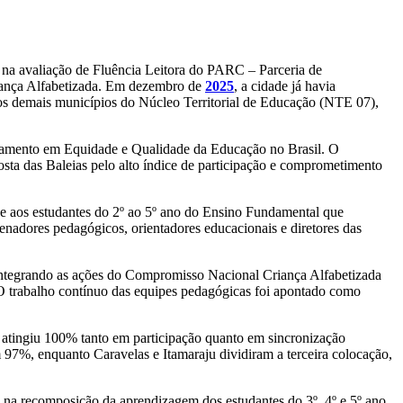
l na avaliação de Fluência Leitora do PARC – Parceria de
iança Alfabetizada. Em dezembro de
2025
, a cidade já havia
os demais municípios do Núcleo Territorial de Educação (NTE 07),
oamento em Equidade e Qualidade da Educação no Brasil. O
sta das Baleias pelo alto índice de participação e comprometimento
e aos estudantes do 2º ao 5º ano do Ensino Fundamental que
denadores pedagógicos, orientadores educacionais e diretores das
 integrando as ações do Compromisso Nacional Criança Alfabetizada
 O trabalho contínuo das equipes pedagógicas foi apontado como
 atingiu 100% tanto em participação quanto em sincronização
97%, enquanto Caravelas e Itamaraju dividiram a terceira colocação,
 na recomposição da aprendizagem dos estudantes do 3º, 4º e 5º ano