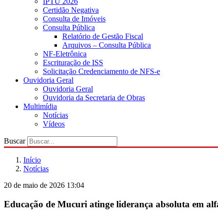
IPTU 2026
Certidão Negativa
Consulta de Imóveis
Consulta Pública
Relatório de Gestão Fiscal
Arquivos – Consulta Pública
NF-Eletrônica
Escrituração de ISS
Solicitação Credenciamento de NFS-e
Ouvidoria Geral
Ouvidoria Geral
Ouvidoria da Secretaria de Obras
Multimídia
Notícias
Vídeos
Buscar
Início
Notícias
20 de maio de 2026 13:04
Educação de Mucuri atinge liderança absoluta em al