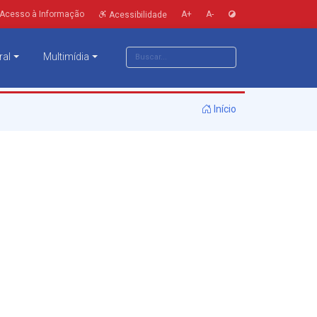
Acesso à Informação
A+
A-
Acessibilidade
ral
Multimídia
Início