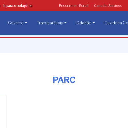
Ir para o rodapé
Encontre no Portal
Carta de Serviços
4
Governo
Transparência
Cidadão
Ouvidoria Ge
PARC