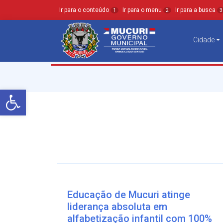
Ir para o conteúdo
Ir para o menu
Ir para a busca
1
2
3
Cidade
Barra de Ferramentas Aberta
Educação de Mucuri atinge
liderança absoluta em
alfabetização infantil com 100%