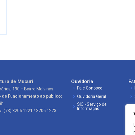
tura de Mucuri
Ouvidoria
Es
Fale Conosco
árias, 190 – Bairro Malvinas
o de Funcionamento ao público:
Ouvidoria Geral
3h.
SIC - Serviço de
Informação
o:
(73) 3206 1221 / 3206 1223