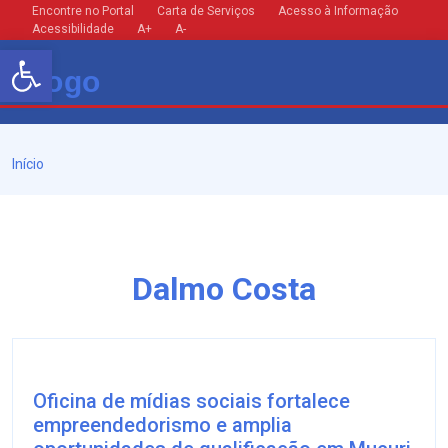
Encontre no Portal
Carta de Serviços
Acesso à Informação
Acessibilidade
A+
A-
Barra de Ferramentas Aberta
Início
Dalmo Costa
Oficina de mídias sociais fortalece
empreendedorismo e amplia