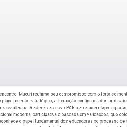
 encontro, Mucuri reafirma seu compromisso com o fortalecimen
 o planejamento estratégico, a formação continuada dos profissio
res resultados. A adesão ao novo PAR marca uma etapa importan
ional moderna, participativa e baseada em validações, que col
reconhece o papel fundamental dos educadores no processo de t