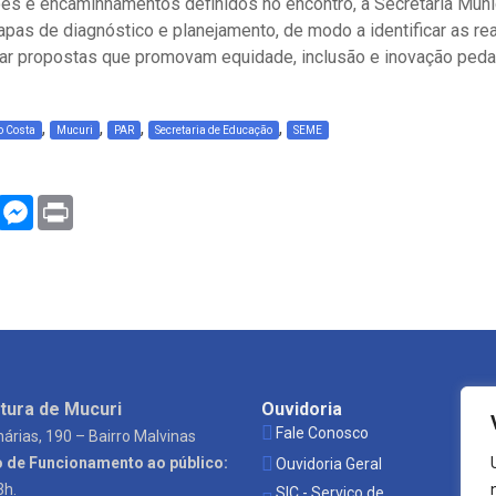
ões e encaminhamentos definidos no encontro, a Secretaria Mun
apas de diagnóstico e planejamento, de modo a identificar as r
rar propostas que promovam equidade, inclusão e inovação ped
,
,
,
,
 Costa
Mucuri
PAR
Secretaria de Educação
SEME
WhatsApp
Messenger
Print
tura de Mucuri
Ouvidoria
Es
Fale Conosco
P
árias, 190 – Bairro Malvinas
o de Funcionamento ao público:
Ouvidoria Geral
S
3h.
SIC - Serviço de
Ó