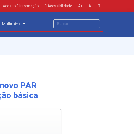
Acesso à Informação
Acessibilidade
A+
A-
Multimídia
 novo PAR
ção básica