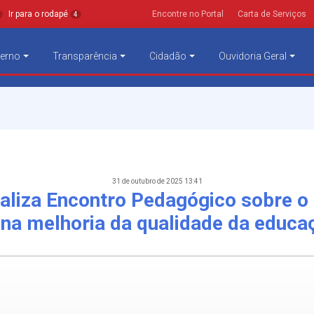
Ir para o rodapé
Encontre no Portal
Carta de Serviços
4
erno
Transparência
Cidadão
Ouvidoria Geral
31 de outubro de 2025 13:41
ealiza Encontro Pedagógico sobre o
na melhoria da qualidade da educa