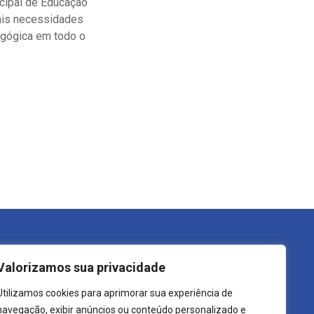
icipal de Educação
eais necessidades
agógica em todo o
trutura do Governo
Transparência
Valorizamos sua privacidade
refeito
LGPD
Utilizamos cookies para aprimorar sua experiência de
ecretarias
Carta de Serviços
navegação, exibir anúncios ou conteúdo personalizado e
rgãos
Leis Municipais