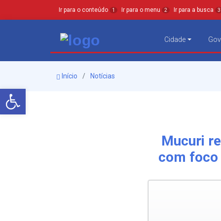
Ir para o conteúdo
Ir para o menu
Ir para a busca
1
2
3
Cidade
Gov
Início
Notícias
Barra de Ferramentas Aberta
Mucuri r
com foco 