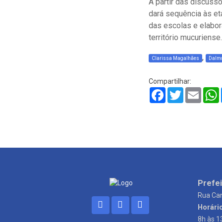
A partir das discuss
dará sequência às et
das escolas e elabo
território mucuriense.
,
Clarissa Magalhães
Dalmo
Compartilhar:
Facebook
Twitter
Email
Prefei
Rua Can
Horári
8h às 1