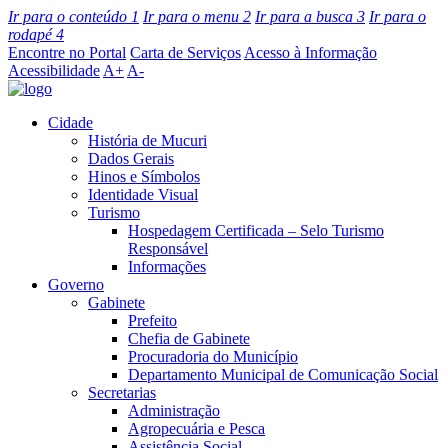
Ir para o conteúdo
1
Ir para o menu
2
Ir para a busca
3
Ir para o
rodapé
4
Encontre no Portal
Carta de Serviços
Acesso à Informação
Acessibilidade
A+
A-
Cidade
História de Mucuri
Dados Gerais
Hinos e Símbolos
Identidade Visual
Turismo
Hospedagem Certificada – Selo Turismo
Responsável
Informações
Governo
Gabinete
Prefeito
Chefia de Gabinete
Procuradoria do Município
Departamento Municipal de Comunicação Social
Secretarias
Administração
Agropecuária e Pesca
Assistência Social