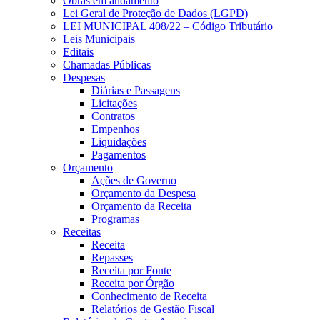
Obras em andamento
Lei Geral de Proteção de Dados (LGPD)
LEI MUNICIPAL 408/22 – Código Tributário
Leis Municipais
Editais
Chamadas Públicas
Despesas
Diárias e Passagens
Licitações
Contratos
Empenhos
Liquidações
Pagamentos
Orçamento
Ações de Governo
Orçamento da Despesa
Orçamento da Receita
Programas
Receitas
Receita
Repasses
Receita por Fonte
Receita por Órgão
Conhecimento de Receita
Relatórios de Gestão Fiscal