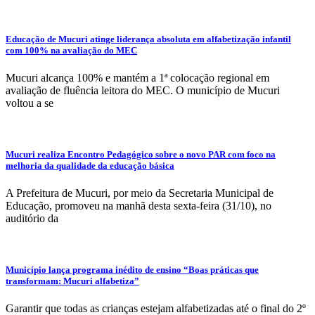
Educação de Mucuri atinge liderança absoluta em alfabetização infantil
com 100% na avaliação do MEC
Mucuri alcança 100% e mantém a 1ª colocação regional em
avaliação de fluência leitora do MEC. O município de Mucuri
voltou a se
Mucuri realiza Encontro Pedagógico sobre o novo PAR com foco na
melhoria da qualidade da educação básica
A Prefeitura de Mucuri, por meio da Secretaria Municipal de
Educação, promoveu na manhã desta sexta-feira (31/10), no
auditório da
Município lança programa inédito de ensino “Boas práticas que
transformam: Mucuri alfabetiza”
Garantir que todas as crianças estejam alfabetizadas até o final do 2º